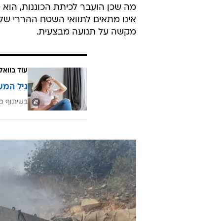
המחסלים במהירות, היו צריכים להתח
מאג, שנחשב חיוני בהגנה על יישובים
שדווקא שם יש מאגים.
"המדינה מתחשבנת על חצי מיליון ש
אינו מתאים לתוואי השטח ההררי ש
מקשה על תנועה מבצעית.
עוד בוואל
גיל המע
בשיתוף כ