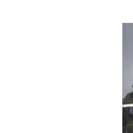
בר
וף
ה עושה כל