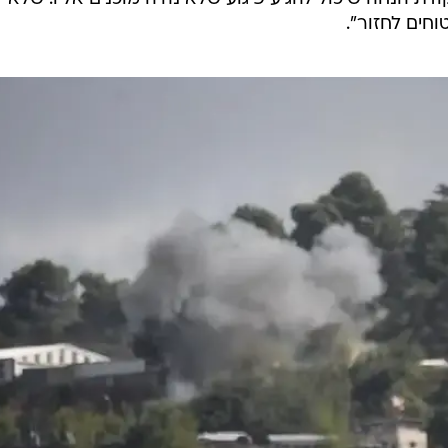
תיים.
 את התושבים. כיתת הכוננות, שנשארה כשהקיבוץ פונה
ת כראוי. בקיבוץ חסרים אמצעי ביטחון בסיסיים, כאילו לא ע
 כדי לקבל ציוד בסיסי כמו מאג או מצלמות בגדר", אמר אל
במיל אייל ראובן, שמסייע לכיתות הכוננות באזור, בראיון לרדיו צפון 104.5FM. "חיזבאלל
דת הנחה שיכול להגיע פיגוע שלא נהיה מוכנים אליו. שלא
חים לחזור".