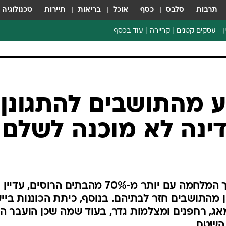
תרבות
סלבס
כסף
אוכל
בריאות
תיירות
טכנולוגיה
ן
עסקים קטנים
קריירה
עוד בכסף
חינוך פיננסי
כסף עולמי
דין וחשבון
קריפטו
הלאונג'
ספורט ביזנס
 מהתושבים להתגונן,