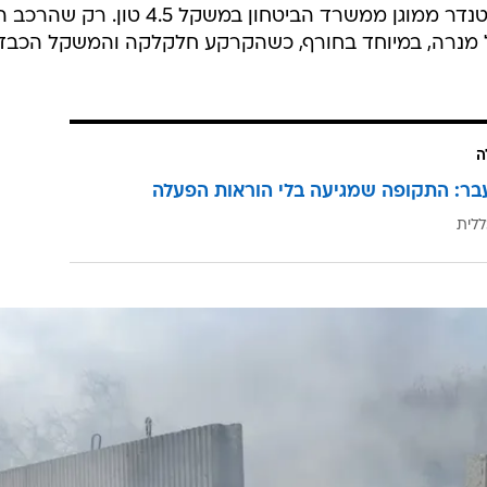
נן שם.
, גם הוא לא קיים במנרה. לעומת זאת ביישובי עמק יזרעאל
גורם המעורה בפרטים אמר לוואלה, שעלות תפעו
בשנה, וההוצאה החד פעמית על רכיבי הביטחון בישוב ממוצע עומדת על עו
קלים ומסכנת את התושבים?", הוא אומר.
מה שכן הועבר לכיתת הכוננות, הוא טנדר ממוגן ממשרד הביטחון במשקל 4.5 טון. 
ל מנרה, במיוחד בחורף, כשהקרקע חלקלקה והמשקל הכבד
ה
בר: התקופה שמגיעה בלי הוראות הפעלה
ללית