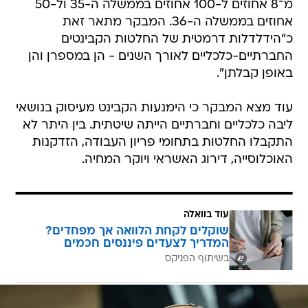
מ־8 אחוזים ל-100 אחוזים בממשלה ה-35 ול-50
אחוזים בממשלה ה-36. המבקר מתאר זאת
כ"הידלדלות דרמטית של החלטות הקבינטים
החברתיים-כלכליים לאורך השנים - הן במספרן והן
באופן קבלתן".
עוד מצא המבקר כי הימנעות הקבינט מעיסוק בנושאי
ליבה כלכליים וחברתיים הייתה שיטתית. בין היתר לא
התקבלו החלטות בתחומי פריון העבודה, הזדקנות
האוכלוסייה, דירוג האשראי ויוקר המחיה.
עוד בוואלה
שוקלים לקחת הלוואה אך מפחדים?
המדריך לצעדים פיננסים חכמים
בשיתוף הפניקס