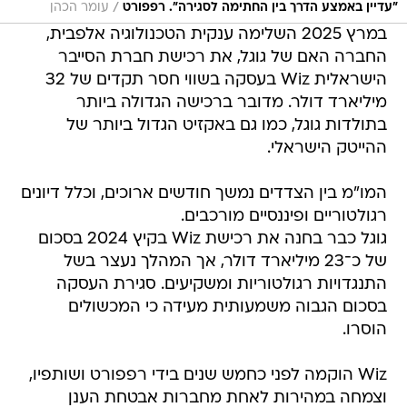
/
"עדיין באמצע הדרך בין החתימה לסגירה". רפפורט
עומר הכהן
במרץ 2025 השלימה ענקית הטכנולוגיה אלפבית,
החברה האם של גוגל, את רכישת חברת הסייבר
הישראלית Wiz בעסקה בשווי חסר תקדים של 32
מיליארד דולר. מדובר ברכישה הגדולה ביותר
בתולדות גוגל, כמו גם באקזיט הגדול ביותר של
ההייטק הישראלי.
המו"מ בין הצדדים נמשך חודשים ארוכים, וכלל דיונים
רגולטוריים ופיננסיים מורכבים.
גוגל כבר בחנה את רכישת Wiz בקיץ 2024 בסכום
של כ־23 מיליארד דולר, אך המהלך נעצר בשל
התנגדויות רגולטוריות ומשקיעים. סגירת העסקה
בסכום הגבוה משמעותית מעידה כי המכשולים
הוסרו.
Wiz הוקמה לפני כחמש שנים בידי רפפורט ושותפיו,
וצמחה במהירות לאחת מחברות אבטחת הענן