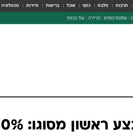
תרבות
סלבס
כסף
אוכל
בריאות
תיירות
טכנולוגיה
ן
עסקים קטנים
קריירה
עוד בכסף
חינוך פיננסי
כסף עולמי
דין וחשבון
קריפטו
הלאונג'
ספורט ביזנס
קשקאש במבצע ראשון מסוגו