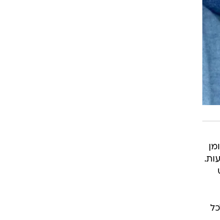
מן
ות.
כל