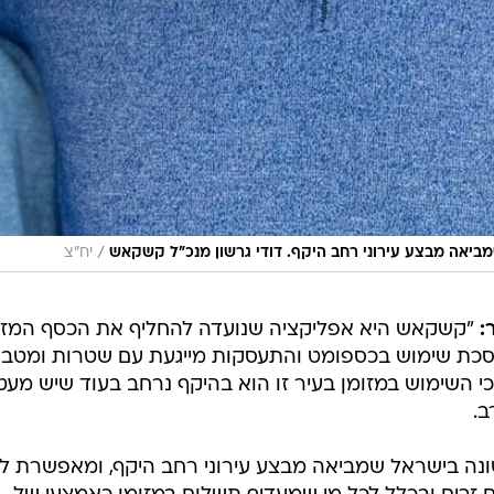
/
ביאה מבצע עירוני רחב היקף. דודי גרשון מנכ"ל קשקאש
יח"צ
:
"קשקאש היא אפליקציה שנועדה להחליף את הכסף המזו
כת שימוש בכספומט והתעסקות מייגעת עם שטרות ומטבע
י השימוש במזומן בעיר זו הוא בהיקף נרחב בעוד שיש מעט
ב.
ונה בישראל שמביאה מבצע עירוני רחב היקף, ומאפשרת ל