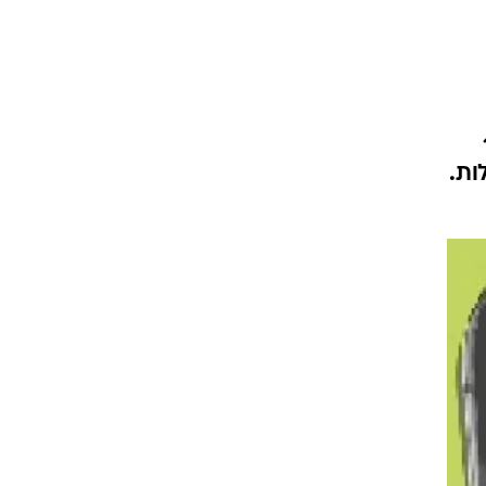
 10%
ות.