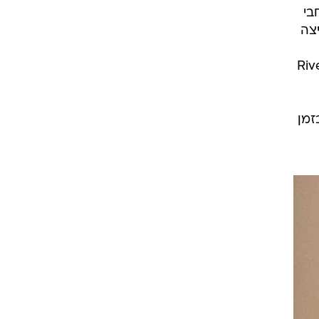
בי
, פיצה
River, ,, 
זמן