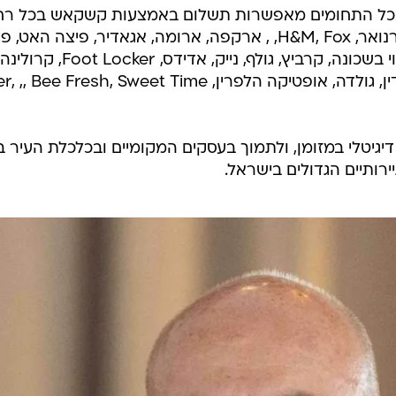
כל התחומים מאפשרות תשלום באמצעות קשקאש בכל רח
הארץ, ביניהן סופר־פארם, קרפור, , רנואר, H&M, Fox, , ארקפה, ארומה, אגאדיר, פיצה האט
שמש, סטימצקי, צומת ספרים, רמי לוי בשכונה, קרביץ, גולף, נייק, אדידס, Foot Locker, קרולינה
למקה, אירוקה, ללין, קיקו מילנו, רולדין, גולדה, אופטיקה הלפרין, Bee Fresh, Sweet Time
גיטלי במזומן, ולתמוך בעסקים המקומיים ובכלכלת העיר ב
רותיים הגדולים בישראל.