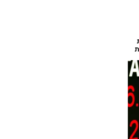
הפסקת
ת