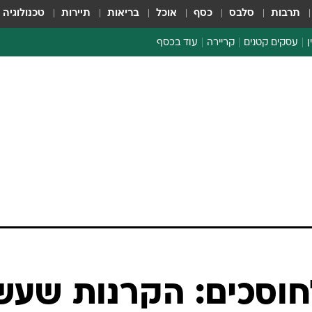
תרבות
סלבס
כסף
אוכל
בריאות
תיירות
טכנולוגיה
ן
עסקים קטנים
קריירה
עוד בכסף
חינוך פיננסי
כסף עולמי
דין וחשבון
קריפטו
ספורט ביזנס
חוסכים: הקרנות שעש