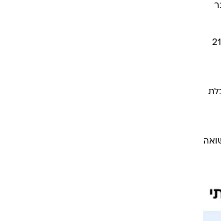
ר
12. במסלול הכללי ול-21.10%
נה בטבלת
ם תשואה