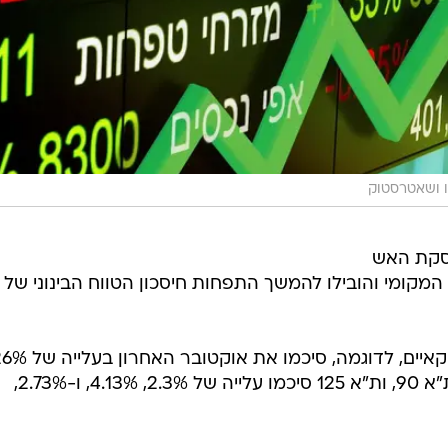
ו ושאטרסטוק
ה-AI לצד הפסקת האש
המקומי והובילו להמשך התפחות חיסכון הטווח הבינוני של
מדדי S&P500 ונאסד"ק 100 האמריקאיים, לדוגמה, 
ו-4.77%, בהתאמה, ומדדי ת"א 35, ת"א 90, ות"א 125 סיכמו עלייה של 2.3%, 4.13%, ו-2.73%,