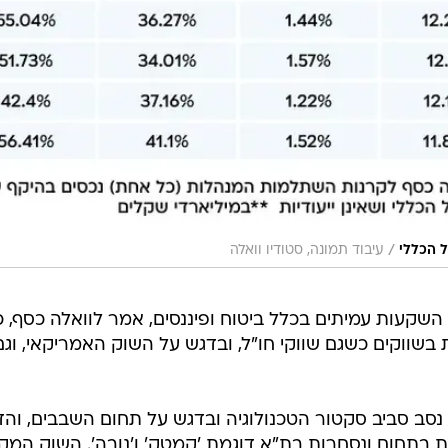
/
 הכללי
עיבוד תמונה, סטודיו וואלה
 השקעות עמיתים בכלל ביטוח ופיננסים, אמר לוואלה כסף, כ
בשווקים כשגם שווקי חו"ל, ובדגש על השוק האמריקאי, וגם
 נסב סביב סקטור הטכנולוגיה ובדגש על תחום השבבים, וה
 בתחום ונסחרות בת"א דוגמת 'קמטק' ו'נובה'. השוק המקו