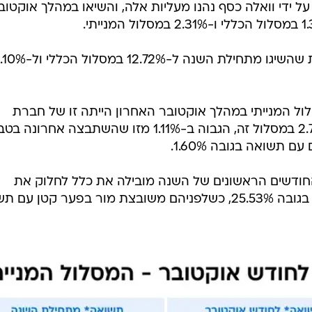
 ידי וואלה כסף נהנו מעליות אלה, והשיאו במהלך אוקטוב
בכך הן העלו את התשואה הממוצעת שהשיגו מתחילת השנה ל-72%
המנייתי במהלך אוקטובר האחרון הייתה זו של חברת
הביטוח והפיננסים כלל, שהשיאה 2.71% במסלול זה, הגבוה ב-1.11% מזו שהשתבצה אחרו
תשואה בגובה 1.60%.
חודשים הראשונים של השנה מובילה את כלל לחלוק את
המקום השני לצד מנורה עם תשואה בגובה 25.53%, כשלפניהם משובצת מור בפער קטן ע