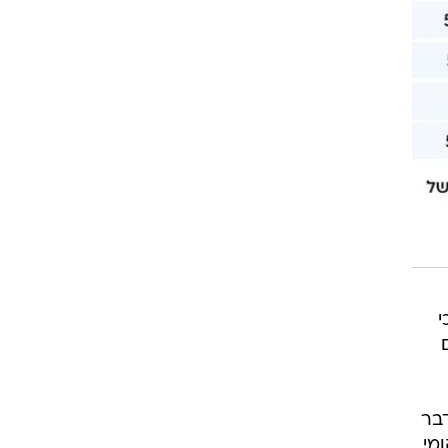
י
דבר
מי