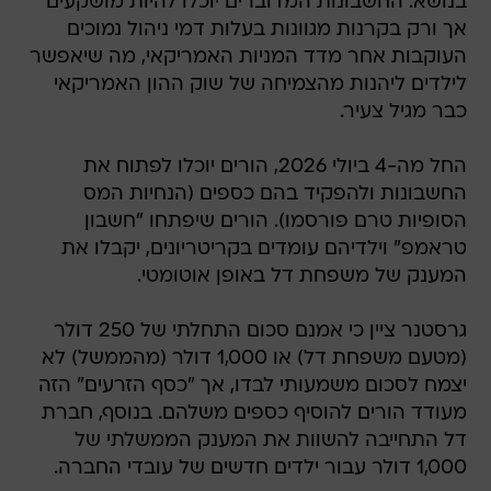
בנושא. החשבונות המדוברים יוכלו להיות מושקעים
אך ורק בקרנות מגוונות בעלות דמי ניהול נמוכים
העוקבות אחר מדד המניות האמריקאי, מה שיאפשר
לילדים ליהנות מהצמיחה של שוק ההון האמריקאי
כבר מגיל צעיר.
החל מה-4 ביולי 2026, הורים יוכלו לפתוח את
החשבונות ולהפקיד בהם כספים (הנחיות המס
הסופיות טרם פורסמו). הורים שיפתחו "חשבון
טראמפ" וילדיהם עומדים בקריטריונים, יקבלו את
המענק של משפחת דל באופן אוטומטי.
גרסטנר ציין כי אמנם סכום התחלתי של 250 דולר
(מטעם משפחת דל) או 1,000 דולר (מהממשל) לא
יצמח לסכום משמעותי לבדו, אך "כסף הזרעים" הזה
מעודד הורים להוסיף כספים משלהם. בנוסף, חברת
דל התחייבה להשוות את המענק הממשלתי של
1,000 דולר עבור ילדים חדשים של עובדי החברה.