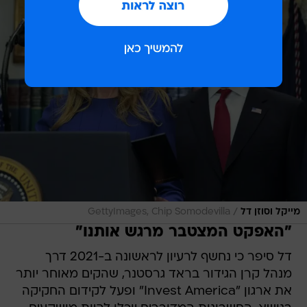
/
מייקל וסוזן דל
GettyImages, Chip Somodevilla
"האפקט המצטבר מרגש אותנו"
דל סיפר כי נחשף לרעיון לראשונה ב-2021 דרך
מנהל קרן הגידור בראד גרסטנר, שהקים מאוחר יותר
את ארגון "Invest America" ופעל לקידום החקיקה