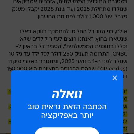
במסגרת התוכנית הממשלתית, אזרחים אמריקאים
שנולדו מתחילת 2025 ועד שנת 2028 יקבלו מענק
פדרלי של 1,000 דולר לפתיחת החשבון.
אולם, בני הזוג דל החליטו להתמקד דווקא באלו
שנשארו בחוץ. "אנחנו רוצים לעזור לילדים שלא
נכללו בתוכנית הממשלתית", הסביר דל בראיון ל-
CNBC. התרומה תעניק 250 דולר לכל ילד עד גיל 10
שנולד לפני ה-1 בינואר 2025, ומתגורר באזורי מיקוד
(ZIP codes) שבהם ההכנסה החציונית היא 150,000
דולר ומטה.
"התוכנית נועדה לתת למשפחות תחושת תמיכה כבר
מההתחלה ולעודד אותן להמשיך לחסוך ככל
שהילדים גדלים", אמר דל. לדבריו, הנתונים מראים כי
"כאשר לילדים יש חשבונות כאלה, הסיכוי שלהם
לסיים תיכון, לסיים קולג', לקנות בית או לפתוח עסק -
גדל משמעותית, והסיכוי שלהם להיכנס לכלא קטן".