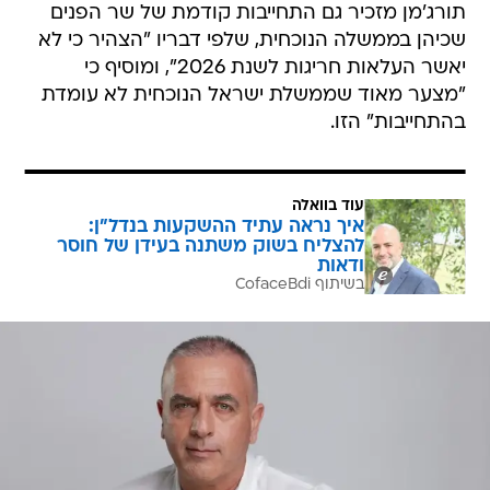
תורג'מן מזכיר גם התחייבות קודמת של שר הפנים
שכיהן בממשלה הנוכחית, שלפי דבריו "הצהיר כי לא
יאשר העלאות חריגות לשנת 2026", ומוסיף כי
"מצער מאוד שממשלת ישראל הנוכחית לא עומדת
בהתחייבות" הזו.
עוד בוואלה
איך נראה עתיד ההשקעות בנדל"ן:
להצליח בשוק משתנה בעידן של חוסר
ודאות
בשיתוף CofaceBdi