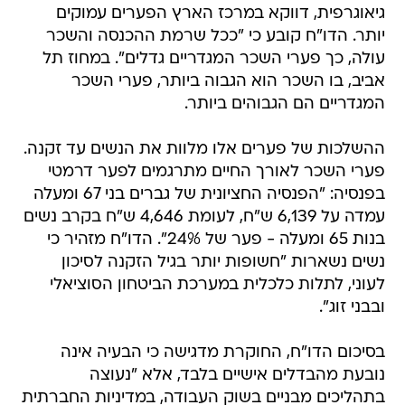
גיאוגרפית, דווקא במרכז הארץ הפערים עמוקים
יותר. הדו"ח קובע כי "ככל שרמת ההכנסה והשכר
עולה, כך פערי השכר המגדריים גדלים". במחוז תל
אביב, בו השכר הוא הגבוה ביותר, פערי השכר
המגדריים הם הגבוהים ביותר.
ההשלכות של פערים אלו מלוות את הנשים עד זקנה.
פערי השכר לאורך החיים מתרגמים לפער דרמטי
בפנסיה: "הפנסיה החציונית של גברים בני 67 ומעלה
עמדה על 6,139 ש"ח, לעומת 4,646 ש"ח בקרב נשים
בנות 65 ומעלה - פער של 24%". הדו"ח מזהיר כי
נשים נשארות "חשופות יותר בגיל הזקנה לסיכון
לעוני, לתלות כלכלית במערכת הביטחון הסוציאלי
ובבני זוג".
בסיכום הדו"ח, החוקרת מדגישה כי הבעיה אינה
נובעת מהבדלים אישיים בלבד, אלא "נעוצה
בתהליכים מבניים בשוק העבודה, במדיניות החברתית