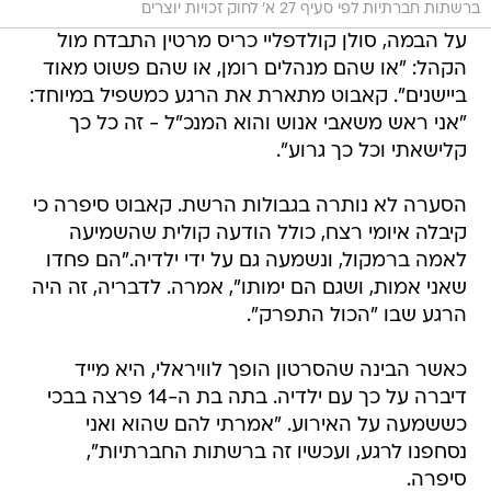
ברשתות חברתיות לפי סעיף 27 א' לחוק זכויות יוצרים
על הבמה, סולן קולדפליי כריס מרטין התבדח מול
הקהל: "או שהם מנהלים רומן, או שהם פשוט מאוד
ביישנים". קאבוט מתארת את הרגע כמשפיל במיוחד:
"אני ראש משאבי אנוש והוא המנכ"ל - זה כל כך
קלישאתי וכל כך גרוע".
הסערה לא נותרה בגבולות הרשת. קאבוט סיפרה כי
קיבלה איומי רצח, כולל הודעה קולית שהשמיעה
לאמה ברמקול, ונשמעה גם על ידי ילדיה."הם פחדו
שאני אמות, ושגם הם ימותו", אמרה. לדבריה, זה היה
הרגע שבו "הכול התפרק".
כאשר הבינה שהסרטון הופך לוויראלי, היא מייד
דיברה על כך עם ילדיה. בתה בת ה-14 פרצה בבכי
כששמעה על האירוע. "אמרתי להם שהוא ואני
נסחפנו לרגע, ועכשיו זה ברשתות החברתיות",
סיפרה.