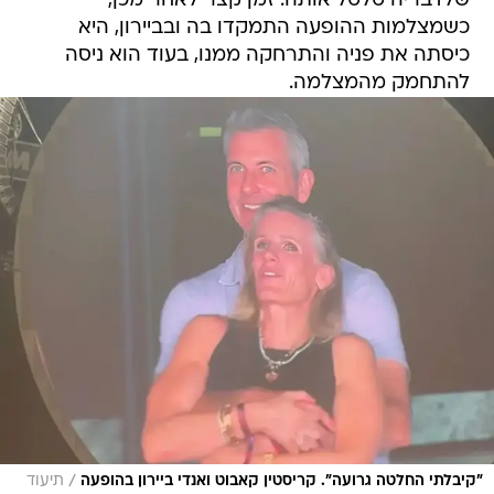
שלדבריה טלטל אותה. זמן קצר לאחר מכן,
כשמצלמות ההופעה התמקדו בה ובביירון, היא
כיסתה את פניה והתרחקה ממנו, בעוד הוא ניסה
להתחמק מהמצלמה.
/
"קיבלתי החלטה גרועה". קריסטין קאבוט ואנדי ביירון בהופעה
תיעוד