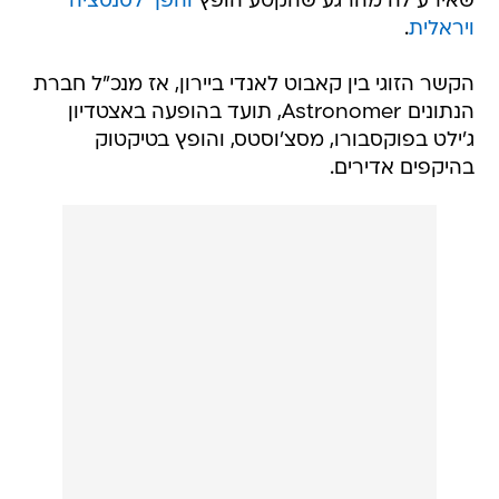
שאירע לה מהרגע שהקטע הופץ
והפך לסנסציה
ויראלית
.
הקשר הזוגי בין קאבוט לאנדי ביירון, אז מנכ"ל חברת
הנתונים Astronomer, תועד בהופעה באצטדיון
ג'ילט בפוקסבורו, מסצ'וסטס, והופץ בטיקטוק
בהיקפים אדירים.