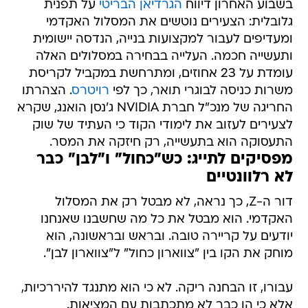
בשבוע האחרון דיווח
הגרדיאן הבריטי
על תפנית
גלובלית: הצעירים נוטשים את המסלול האקדמי
ומעדיפים לעבור למקצועות בנייה, הנדסה יישומית
ותעשייה חכמה. העלייה בבחירה במסלולים האלה
עומדת על 23 אחוזים, ומתרחשת במקביל לקריסת
משרות כניסה לבוגרי תואר, כך לפי
רויטרס
. הצהרתו
החריגה של מנכ"ל חברת NVIDIA ג'נסן הואנג, שקרא
לצעירים לעזוב את לימודי הקוד כי העתיד של שוק
התעסוקה הוא בתעשייה, רק חיזקה את המסר.
מפסיקים לתייג: כש"כחול" ו"לבן" כבר
לא רלוונטיים
דור ה-Z, כך נראה, לא מבטל רק את המסלול
האקדמי. הוא מבטל את כל מה שחשבנו שאנחנו
יודעים על קריירה טובה. ובראש ובראשונה, הוא
מוחק את הקו בין "צווארון כחול" ל"צווארון לבן".
עבורו, זו הבחנה ריקה. לא כי הוא מתנגד להיררכיות,
אלא כי הן כבר לא מתכתבות עם המציאות.