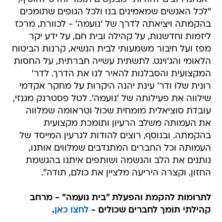
"לכל האנשים שמאמינים בנו ולכל הגופים שתומכים
בהקמתה ויציאתה לדרך של 'נועמה' - לכוורת, מרכז
ליזמות וחדשנות, על קהילה ובית חם, על ידע יקר
מפז ועל חיבור משמעותי לבית הנשיא, קרנות הביטוח
הלאומי והג'וינט. לתשתית עשייה חברתית, על החסות
המקצועית והסבלנות להאיר לנו את הדרך. לדר'
רונית שלו ודר' עינת יהנה היקרות על מחקר אקדמי
שילווה את פעילותה של 'נועמה'. לטל פסטרנק מגנזי,
עובדת סוציאלית מומחית שכול וטראומה שמלווה
את העמותה משלב הרעיון ותומכת מקצועית
בהקמתה. ובנוסף, רוצים להודות לגרעין המייסד של
העמותה וכל החברים המתנדבים שמלווים אותנו,
נותנים את הלב והנשמה ושותפים איתנו בהגשמת
החזון, וקצרה היריעה מלציין את כולם, תודה".
לתרומות להקמת והפעלת "בית נועמה" - מרחב
קהילתי תומך לחברים שכולים -
לחצו כאן
.