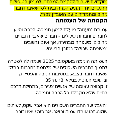
מוקדשת ישירות להקמת המרחב ולמימון הטיפולים
הרגשיים. יחד, נעניק הכרה ובית למי שאיבדו חבר
קרוב ומתמודדים עם האובדן לבד".
הקמתה של העמותה
עמותת "נועמה" פועלת למען תמיכה, הכרה וסיוע
לחברים וחברות שכולים - חברים שאיבדו חברים
קרובים, משפחה מבחירה, אך אינם נחשבים
"משפחה שכולה" במובן הרשמי.
העמותה הוקמה באוקטובר 2025 ושמה לה למטרה
לתמוך בחברים השכולים של מלחמת "חרבות ברזל"
שאיבדו חבר בצבא, במסיבות הנובה והפסיידק
וביישובי העוטף, בגילאי 18 עד 35.
זו קבוצה עצומה של אנשים צעירים, בתחילת דרכם
בחיים שלא מקבלת כל הכרה ותמיכה.
"האבל של החברים השכולים הוא אבל שקט, לעיתים
שקוף, זהו אובדן עמוק וכואב, אך כזה שאינו זוכה