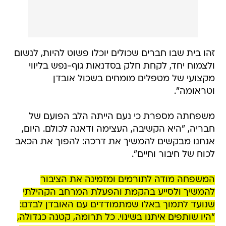
זהו בית שבו חברים שכולים יוכלו פשוט להיות, לנשום
ולצמוח יחד, לקחת חלק בסדנאות גוף-נפש בליווי
מקצועי של מטפלים מומחים בשכול אובדן
וטראומה".
משפחתה מספרת כי נעם הייתה הלב הפועם של
חבריה, "היא הקשיבה, העצימה ודאגה לכולם. היום,
אנחנו מבקשים להמשיך את דרכה: להפוך את הכאב
לכוח של חיבור וחיים".
המשפחה מודה לתורמים ומזמינה את הציבור
להמשיך ולסייע בהקמת והפעלת המרחב הקהילתי
שנועד לתמוך באלו שמתמודדים עם האובדן לבדם:
"היו שותפים איתנו בשינוי. כל תרומה, קטנה כגדולה,