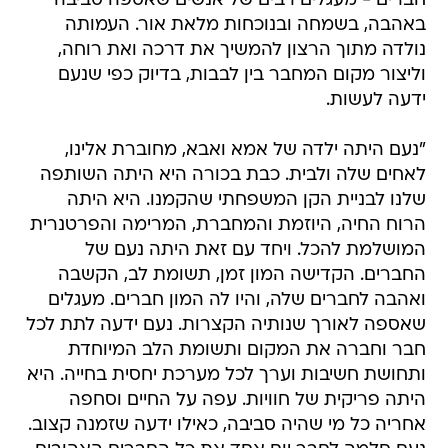
חברים - מעגלים רבים של אנשים שאספה סביבה
באהבה, בשמחה ובנוכחות מלאת אור. העמותה
נולדה מתוך הרצון להמשיך את דרכה ואת רוחה,
וליצור מקום המחבר בין לבבות, בדיוק כפי שנעם
ידעה לעשות.
"נעם היתה ילדה של אמא ואבא, מחוברת אלינו,
לאחים שלה ולבית. כבת בכורה היא היתה השותפה
שלנו לבניית הקן המשפחתי שהקמנו. היא היתה
הרוח החיה, היוזמת והמחברת, המרימה והפרטנרית
המושלמת להכל. ויחד עם זאת היתה נעם של
החברים. הקדישה המון זמן, תשומת לב, הקשבה
ואהבה לחברים שלה, והיו לה המון חברים. מעגלים
שאספה לאורך שנותיה הקצרות. נעם ידעה לתת לכל
חבר וחברה את המקום ותשומת הלב המיוחדת
ותחושת חשיבות וערך לכל מערכת יחסית בחייה. היא
היתה פריקית של חוויות. עפה על החיים וסחפה
אחריה כל מי שהיה סביבה, כאילו ידעה שזמנה קצוב.