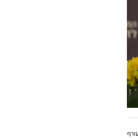
עורף
וסחה
ה
תו
מן