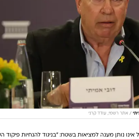
/
תי
אתר רשמי, עודד קרני
 אינו נותן מענה למציאות בשטח: "בניגוד להנחיות פיקוד ה
שמנחות כרגע עסקים חיוניים ועסקים עד 50 עובדים שיש להם אפשרות למיגון - הצפון פשוט לא
ם, אז מגיע להם יותר מ-20 אחוז".
זורים ואחוזים מסוימים כפול ההוצאות, אך עבור הצפון הנ
ת העובדה שמגיע לנו הרבה יותר. נמצא את האחוזים וההכפל
עסקים יהיה בתיעדוף משמעותי על פני המסלול הארצי".
מיתי מותח ביקורת על קצב היישום הממשלתי. "זאת גם גיש
הצהיר על זה באופן מאוד ברור ונחוש, שלצפון מגיע הרבה
יברו על הצפון וחזרה של תושבים, והדברים עדיין לא יצאו 
מות בקצב שאני חושב שהיו צריכות להתקדם".