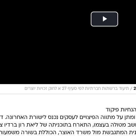
/
תיעוד ברשתות חברתיות לפי סעיף 27 א לחוק זכויות יוצרים
נחיות פיקוד
תן על מתווה הפיצויים לעסקים נכנס לישורת האחרונה. דו
ושב מטולה בעצמו, התארח בתוכניתה של ליאת רון ברדיו צפ
י התוכנית המתגבשת מול משרד האוצר, הכוללת בשורה משמעות
ני", בישר אמיתי. "עשינו את הדיוקים האחרונים. לא המצא
מעט שינויים, והכל היה בהסכמה מול רשות המסים, מס רכ
את, אמיתי סייג כי נושא החופשות ללא תשלום (חל"ת) טרם
ם גדולים שמחזורם עולה על 400 מיליון שקל.
לית בין הצפון ליתר חלקי הארץ. לדברי אמיתי, המתווה יכ
 זה נכנס בתוכנית. הצפון יקבל תיעדוף לתוכנית המענקים. י
 יותר גבוהים".