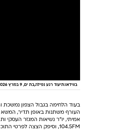
בווידאו:תיעוד רגע נפילה,בת ים, 9 במרץ 2026
בעוד הלחימה בגבול הצפון נמשכת וה
העורף משתנות באופן תדיר, המשא ומ
אמיתי, יו"ר נשיאות המגזר העסקי ות
104.5FM, וסיפק הצצה לפרט
לבעלי העסקים בצפון.
"תוכנית המענקים הושלמה באופן עקרו
את הגלגל: עשינו התאמות, הצמדות ו
ומשרד האוצר. זה החלק הטוב". עם ז
נסגר סופית, וכי קיים פער בנוגע לפיצוי עסקי
הבשורה המרכזית נוגעת להבחנה הכלכ
"מסלול צפוני" משופר: "אפתיע אותך,
משא ומתן כרגע ואני מדבר על אחוזים