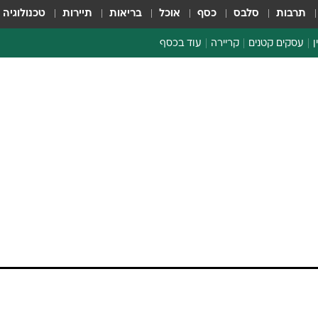
תרבות
סלבס
כסף
אוכל
בריאות
תיירות
טכנולוגיה
ן
עסקים קטנים
קריירה
עוד בכסף
חינוך פיננסי
כסף עולמי
דין וחשבון
קריפטו
 זה בפנים": הבשורה
ספורט ביזנס
סקים תחת אש
דובי אמיתי, יו"ר נשיאות המגזר העסקי, חשף ברדיו צפון 104.5FM כי גובש מתווה
שובי קו העימות: "הצפון פשוט לא עובד, מגיע להם ה
רישה מסמוטריץ' להקפיא רפורמות שפוגעות במגזר