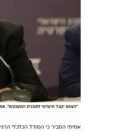
"הצפון יקבל תיעדוף לתוכנית המענקים". אמי
אמיתי הסביר כי המודל הכלכלי הרגיל
עובד. כשהצפון לא עובד והעסקים לא עובדי
לדבריו, המענק מבוסס על ירידה במח
תהיה שונה: "היא תביא לידי ביטוי א
של מרכיב ההוצאות, ומרכיב השכר ל
למרות האופטימיות בנוגע למתווה, א
של שר האוצר בצלאל סמוטריץ'. הוא 
יותר. אבל הייתה ישיבת ממשלה שבה ד
הכתב אל הפועל. התוכניות לא מתקד