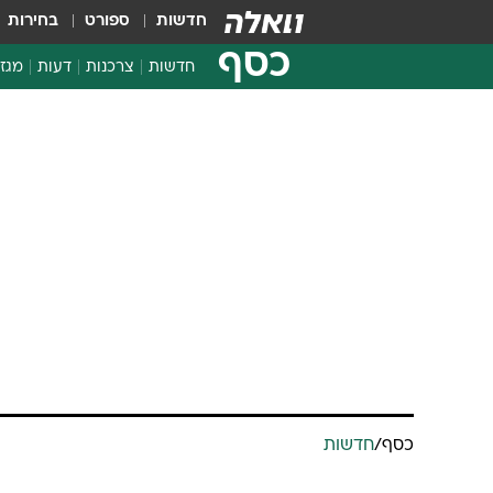
חדשות
ספורט
בחירות
כסף
חדשות
צרכנות
דעות
מגזי
החלטות פיננסיות
בדיקת מוצרים
כסף
/
חדשות
חדשות מהמדף
השוואת מחירים
"אפתיע אותך,
צרכנות פיננסית
הדרמטית לע
ליאת רון
עודכן לאחרונה: 10.3.2026 / 11:35
מענקים הכולל מסלול ייחודי ליי
יותר מהמסלול הארצי". וגם: הד
העסקי