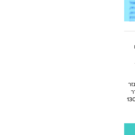
זר
ר
י. אנחנו לא צריכים כרגע לטפל ברפורמת החלב, לא ברפורמת מס רכוש, ולא בצו ה-130