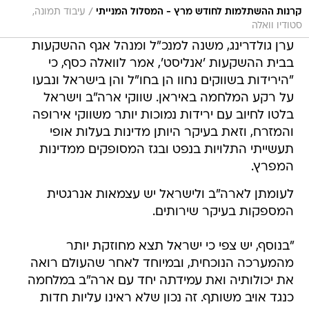
/
קרנות ההשתלמות לחודש מרץ - המסלול המנייתי
עיבוד תמונה,
סטודיו וואלה
ערן גולדרינג, משנה למנכ"ל ומנהל אגף ההשקעות
בבית ההשקעות 'אנליסט', אמר לוואלה כסף, כי
"הירידות בשווקים נחוו הן בחו"ל והן בישראל ונבעו
על רקע המלחמה באיראן. שווקי ארה"ב וישראל
בלטו לחיוב עם ירידות נמוכות יותר משווקי אירופה
והמזרח, וזאת בעיקר היותן מדינות בעלות אופי
תעשייתי התלויות בנפט ובגז המסופקים ממדינות
המפרץ.
לעומתן לארה"ב ולישראל יש עצמאות אנרגטית
המספקות בעיקר שירותים.
"בנוסף, יש צפי כי ישראל תצא מחוזקת יותר
מהמערכה הנוכחית, ובמיוחד לאחר שהעולם רואה
את יכולותיה ואת עמידתה יחד עם ארה"ב במלחמה
כנגד אויב משותף. זה נכון שלא ראינו עליות חדות