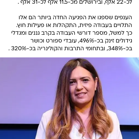
לכ-22 אלף, ובירושלים מכ-11.5 אלף לכ-31 אלף .
הענפים שספגו את הפגיעה החדה ביותר הם אלו
התלויים בעבודה פיזית, התקהלות או פעילות חוץ.
כך למשל, מספר דורשי העבודה בקרב גננים ומגדלי
גידולים זינק בכ-496%, עובדי ספורט וכושר
בכ-348%, ובתחומי התרבות והקולינריה בכ-320% .