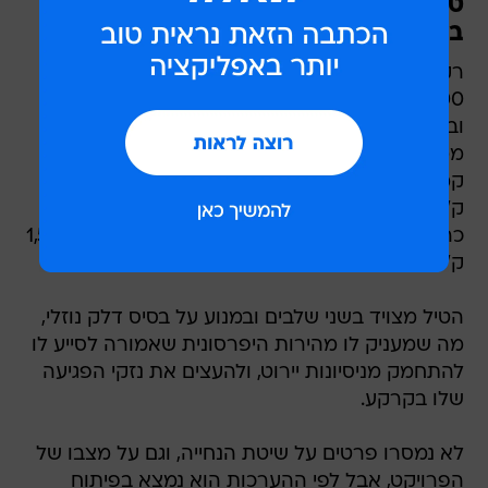
טווח מספיק כדי לכסות על נקודה
באירופה ובאפריקה ואת רוב אסיה
רק נתונים חלקיים לגבי הטיל פורסמו: טווח של
6,000 ק"מ, מספיק כדי לכסות על נקודה באירופה
ובאפריקה ואת רוב אסיה, מהירות של פי 9 עד 25
ממהירות הקול (מאך), כלומר עד יותר מ-25 אלף
קמ"ש, וראש קרבי כבד יחסית במשקל של 3,000
ק"ג. לטיל האיראני הכבד ביותר שפגע בישראל עד
כה, החורמשאר, היה ראש קרבי במשקל של כ-1,500
ק"ג.
הטיל מצויד בשני שלבים ובמנוע על בסיס דלק נוזלי,
מה שמעניק לו מהירות היפרסונית שאמורה לסייע לו
להתחמק מניסיונות יירוט, ולהעצים את נזקי הפגיעה
שלו בקרקע.
לא נמסרו פרטים על שיטת הנחייה, וגם על מצבו של
הפרויקט, אבל לפי ההערכות הוא נמצא בפיתוח