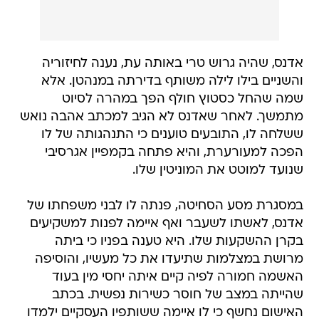
אדנס, שהיה גרוש טרי באותה עת, נענה לחיזוריה
והשניים בילו לילה משותף בדירתה במנהטן. אלא
שמה שהחל כסטוץ חולף הפך במהרה לסיוט
מתמשך. לאחר שאדנס לא הגיב למכתב אהבה נואש
ששלחה לו, התובעים טוענים כי התנהגותה של לו
הפכה למעורערת, והיא פתחה בקמפיין אגרסיבי
שנועד למוטט את המוניטין שלו.
במסגרת מסע הסחיטה, פנתה לו לבני משפחתו של
אדנס, לאשתו לשעבר ואף איימה לפנות למשקיעים
בקרן ההשקעות שלו. היא טענה בפניו כי ביתה
מרושת במצלמות שתיעדו את כל מעשיו, והוסיפה
האשמה חמורה לפיה קיים איתה יחסי מין בעוד
שהייתה במצב של חוסר כשירות נפשית. בכתב
האישום נחשף כי לו איימה ששותפיו העסקיים ילמדו
על "מעשיו הרעים" דרך ראיונות בתקשורת שיכתימו
את שמו לנצח.