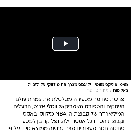
מאמן פיניקס מונטי וויליאמס מברך את מילווקי על הזכייה
/
באליפות
מתוך טוויטר
פרשת סחיטה מסעירה מטלטלת את צמרת עולם
העסקים והספורט האמריקאי: ווסלי אדנס, הבעלים
המיליארדר של קבוצת ה-NBA מילווקי באקס
וקבוצת הכדורגל אסטון וילה, נפל קורבן למסע
סחיטה חסר מעצורים מצד גרושה ממוצא סיני. על פי
כתב אישום שהגישו תובעים פדרליים, האישה, צ'אנגלי
"סופיה" לו, דרשה מאדנס לא פחות ממחצית מהונו