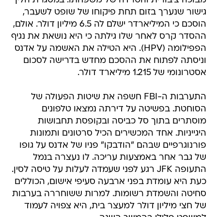
הוסכם כי המיליארדר ישלם לה 6.5 מיליון דולר. אולם,
ההסדר קרס לאחר שלו גילתה כי היא נושאת את נגיף
הפפילומה (HPV). היא הטילה את האשמה על אדנס
וניסתה לפתוח את ההסכם מחדש בדרישה לסכום
אסטרונומי של 1.215 מיליארד דולר.
התערבות ה-FBI חשפה את שיטות הפעולה של
הסוחטת. בפשיטה על דירתה נמצאו טלפונים
מוסתרים בתוך סל כביסה ובקופסת תחבושות
היגייניות. אחד המכשירים הכיל סרטונים ותמונות
פורנוגרפיים שבהם "הודבקו" פניו של אדנס על גופו
של גבר אחר באמצעות עריכה. לו נעצרה בנמל
התעופה JFK רגע לפני שעמדה לעלות על טיסה לסין.
כעת היא עומדת בפני ארבעה סעיפי אישום, הכוללים
סחיטה והשמדת רשומות. למרות ששוחררה בערבות
של חצי מיליון דולר למעצר בית, היא צפויה לעמוד
למשפט פלילי בהמשך השנה.
סחיטה
מיליארדר