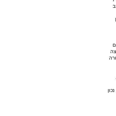
ו
ב
סדים
צה
ורה
כון