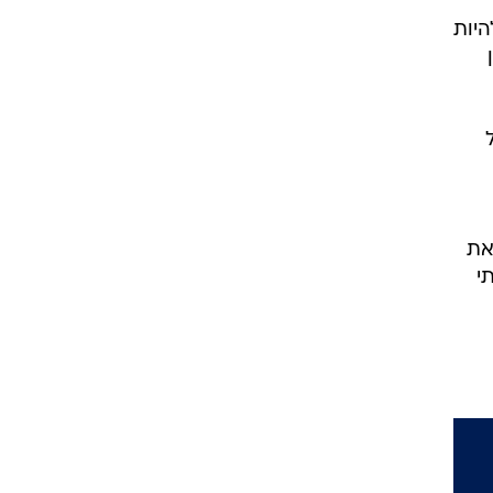
היות
את
י