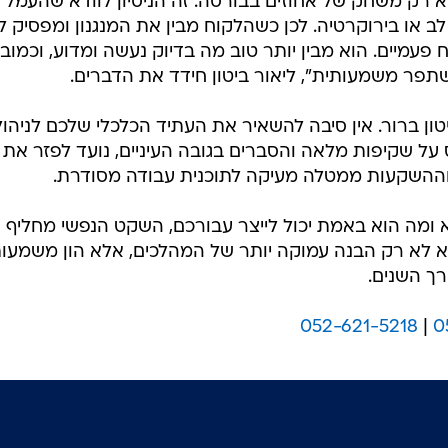
לא רק משחק של אחוזים בבורסה. זה הניסיון לוודא שהעמל
או בירוקרטיה. לכן כשהלקוח מבין את המנגנון ומפסיק ל
פעמיים. הוא מבין יותר טוב מה בדיוק נעשה ומדוע, וכמובן
פר משמעותית", ליאור ביטון חידד את הדברים.
ן ברור. אין סיבה להשאיר את העתיד הכלכלי שלכם לניהול
 על שקיפות מלאה והסברים בגובה העיניים, נועד לפזר את
וההשקעות ממטלה מעיקה לתוכנית עבודה מסודרת.
א ומה הוא באמת יכול לייצר עבורכם, השקט הנפשי מחליף 
א לא רק הבנה עמוקה יותר של המהלכים, אלא הון משמעות
רך השנים.
052-621-5218
|
0