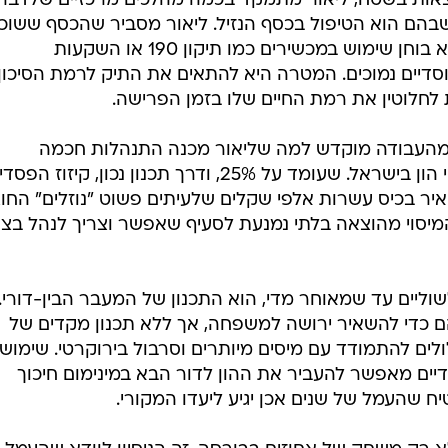
צאות בשטח, ליאור מתמקד בכמה מהלכים מרכזיים שלדברי
בהם הוא הטיפול בכסף הנזיל. ליאור מסביר שהכסף ששוכ
בבנק ללא תכנון פשוט נשחק, לכן הוא בוחן שימוש במכשירים כמו תיקון 190 או השקעות
סדיים נמוכים. המטרה היא להתאים את התיק לרמת הסיכון
לחלוטין את רמת החיים שלו בזמן הפרישה.
 מהעבודה מוקדש למה שליאור מכנה התנהלות חכמה
לשותפות עם המדינה, קרי- מס רווחי הון בישראל. שעומד על 25%, ודרך תכנון נכון, קיזוז הפ
איר בכיס עשרות אלפי שקלים שלעיתים פשוט "נוזלים" החו
המיסוי מהוצאה בלתי נמנעת לסעיף שאפשר וצריך לנהל בצ
שוליים עד שמאוחר מדי, הוא התכנון של המעבר הבין-דורי.
יהם כדי להשאיר ירושה למשפחה, אך ללא תכנון מקדים של
ים להתמודד עם מיסים מיותרים וסרבול בירוקרטי. שימוש נ
ודיים מאפשר להעביר את ההון לדור הבא במינימום חיכוך
יח שהעמל של שנים אכן יגיע ליעדו המקורי.