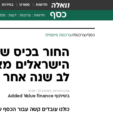
חדשות
ספורט
בחירות
כסף
חדשות
צרכנות
דעות
מגזי
החלטות פיננסיות
בדיקת מוצרים
כסף
/
צרכנות
/
צרכנות פיננסית
חדשות מהמדף
השוואת מחירים
החור בכיס של
צרכנות פיננסית
הישראלים מא
לב שנה אחר 
עודכן לאחרונה: 27.5.2026 / 12:29
בשיתוף Added Value finance
כולנו עובדים קשה עבור הכסף ש