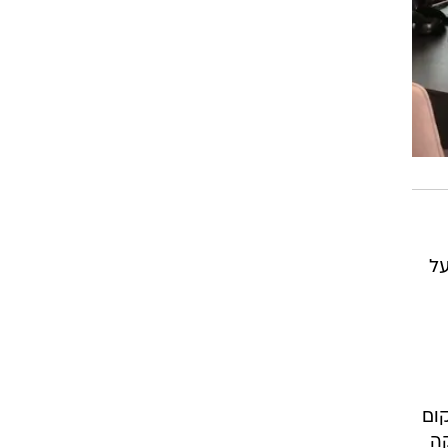
על
ום
ה