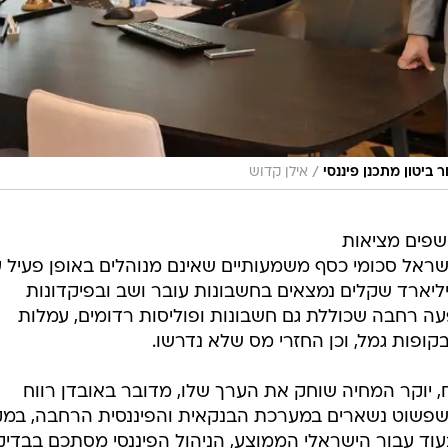
/
ביטון מתכנן פיננסי
אילן קדוש
שפים מציאות
ראל סכומי כסף משמעותיים שאינם מנוהלים באופן פעיל 
הציבור. התוצאה? מעל ל-500 מיליארד שקלים נמצאים בחשבונות עובר ושב ובפיקדונות
עה רחבה שכוללת גם חשבונות ופוליסות רדומים, עמלות
בקופות גמל, וכן החזרי מס שלא נדרשו.
, יוקר המחיה שוחק את הערך שלו, מדובר באובדן רווח
 שפשוט נשארים במערכת הבנקאית והפיננסית הרחבה, במק
וד עבור הישראלי הממוצע, הניהול הפיננסי מסתכם בבדיק