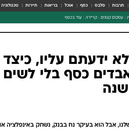
תרבות
סלבס
כסף
אוכל
בריאות
תיירות
טכנולוגיה
ן
עסקים קטנים
קריירה
עוד בכסף
חינוך פיננסי
כסף עולמי
דין וחשבון
קריפטו
א ידעתם עליו, כיצד
ספורט ביזנס
בדים כסף בלי לשים
שנה
לנו, אבל הוא בעיקר נח בבנק, נשחק באינפלציה או