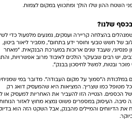
י השטח ההון שלו הולך ומתכווץ במקום לצמוח.
בכסף שלנו?
מנהלים בהצלחה קריירה ועסקים, נמנעים מלפעול כדי לשל
וב של חשש טבעי וחוסר ידע בתחום", מסביר ליאור ביטון,
קיף (CFP) ובעל רישיון פנסיוני, שעבד שנים ארוכות במערכת הבנקאית. "מאחר
ים, יש רבים שבעיקר הולכים לאיבוד מרוב אפשרויות, והתג
וכר ובטוח, למשל לחיסכון בבנק".
לים במלכודת ה"סמוך על מקום העבודה". מדובר במי שמניחי
ל מטופל כמו שצריך. המציאות היא שהמעסיק דואג רק
של הכספים. הנטייה הזו להעביר את האחריות למעסיק או ל
 סיבה. העיסוק במספרים פשוט נמצא מחוץ לאזור הנוחות
 את הדיווחים והמיילים מהבנק, אבל השקט הזה הוא בדיוק
יוקר.