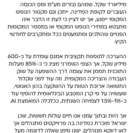
מיליארד שקל, שמהם נגזרים מע"מ ומס הכנסה
העוברים לקופת המדינה. ייתכן וגם סקטור הנופש
המקומי ייפגע, אך יש לציין כי לעת זו הדבר אינו
מתבטא במחירי הנופש המקומי או במספר המקומות
הפנויים שהולכים ומתמעטים ככל ומתקרבים לחודשי
הקיץ.
ההערכה לתוספת תקציבית אמנם עומדת על כ-600
מיליון שקל, אך הצפי השמרני מציג כי כ-85% מעלות
התוכנית תממן את עצמה דרך ההשפעה על שוק
העבודה והצריכה המקומית. וזה עוד לפני שקלול
התשואה ארוכת הטווח על ההשקעה בהון האנושי,
שעשויה על פי קרן המטבע הבינלאומית להוסיף עוד
כ-1%-1.5% לצמיחה השנתית, ככלכלה המאמצת AI.
אך היות ובתוך עמנו אנו חיים עולות חששות, שכן
ישראל מוכרת כמדינה בה פרוייקטים מתנהלים אך
לאו דווקא מנוהלים. ישנו סימן שאלה לדוגמה מעל