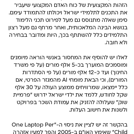
הזהות המקצועית של כוח האדם המקצועי שיעביר
את התכנים לתלמידי ישראל ויכולתו להתמודד עימם.
סימן שאלה מתנוסס גם מעל לפירוט תכני הלימוד
בנושא הבינה המלאכותית, ואחר מרחף גם מעל רצון
התלמידים כלל להשתתף בכך, היות ומדובר בבחירה
ולא חובה.
לאלו יש להוסיף את המחסור באנשי הוראה מיומנים
ומוסמכים המוערך בכ-5 אלף מורים (על פי משרד
החינוך) ועד כ-12 אלף מורים (על פי הסתדרות
המורים), וכי הבאת מומחי AI מהמגזר הפרטי, אם
כלל יימצאו, שמרוויחים ממוצע העולה על 30 אלף
שקל לחודש, ללמד את ילדי ישראל ידרוש "פרמיית
שוק" שעלולה להזניק את עמודת השכר בפרויקט
ולשנות את חישוב העלות.
בהקשר זה יש לציין את ניסוי ה-"One Laptop Per
Child" שאימץ האו"ם ב-2005 והפך למעין אזהרה