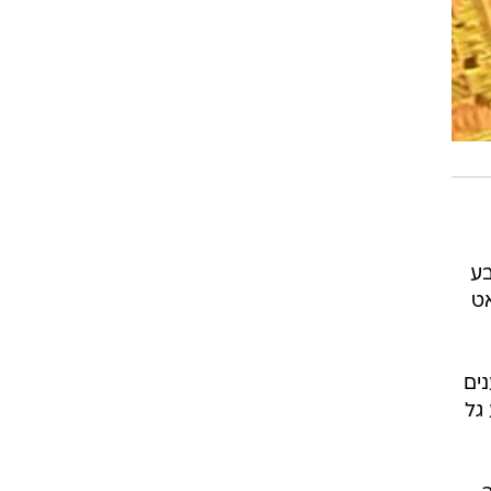
בע
 הסנאט
ים
גל