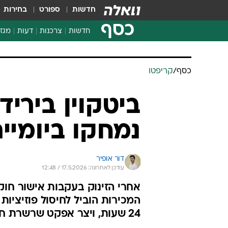
חדשות
ספורט
בחירות
כסף
חדשות
צרכנות
דעות
מגזי
החלטות פיננסיות
בדיקת מוצרים
כסף
/
קריפטו
חדשות מהמדף
השוואת מחירים
צרכנות פיננסית
נמחקו ביומיי
דור אופיר
עודכן לאחרונה: 17.5.2026 / 12:48
אחרי הזינוק בעקבות אישור חוק
24 שעות, ויצר אפקט שרשרת חריף בשוק