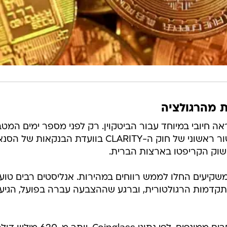
 מהרגולציה
אה חיובי במיוחד עבור הביטקוין. רק לפני מספר ימים המט
זינק מעל 82 אלף דולר, בעקבות אישור ראשוני של חוק ה-CLARITY בוועדת הבנקאות של
שוק הקריפטו בארצות הברית.
קיעים החלו לממש רווחים במהירות. אנליסטים רבים טוענ
מות הרגולטורית, וברגע שההצבעה עברה בפועל, הגיע 