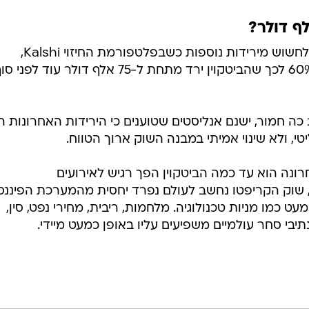
בינתיים, חלק מהמשקיעים מתחילים לחשוש מירידות נוספות כשבפלטפורמת החיזוי Kalshi,
הסוחרים מעניקים כעת סיכוי של כ-60% לכך שהביטקוין ירד מתחת ל-75 אלף דולר עוד לפני
ה חמור, ישנם אנליסטים שטוענים כי הירידות האחרונות ה
י, ולא שינוי אמיתי במבנה השוק ארוך הטווח.
נה הוא עד כמה הביטקוין הפך רגיש לאירועים
ר, שוק הקריפטו נחשב לעולם נפרד יחסית מהמערכת הפיננס
עט כמו מניות טכנולוגיה. מלחמות, ריבית, מחירי נפט, סין,
יבי סחר עולמיים משפיעים עליו באופן כמעט מיידי.