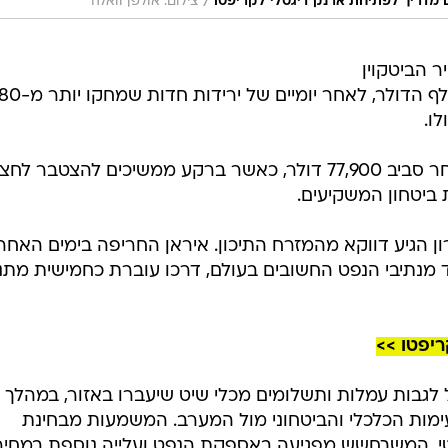
/
עם מדריך לפתיחת ארנק דיגטלי לקריפטו
צילום: אולפן וואלה
 הביטקוין
ירד בסוף השבוע מתחת לרמת 78 אלף הדולר, לאחר יומיים של ירידות חדות שמחקו יו
ו.
נכון לכתיבת שורות אלו, הביטקוין נסחר סביב 77,900 דולר, כאשר ברקע ממשיכים להצטבר ל
 ביטחון המשקיעים.
 הגיע דווקא מהמזרח התיכון. איראן החריפה בימים האחרו
ד מנתיבי הנפט החשובים בעולם, דרכו עוברת כחמישית מתנ
ריפטו >>
ל לגבות עמלות ותשלומים מכלי שיט שיעברו באזור, במהלך
ת הכלכלי והביטחוני מול המערב. המשמעות מבחינת
ליטי, המשךחשש מפגיעה באספקת הנפט ועלייה נוספת במחיר