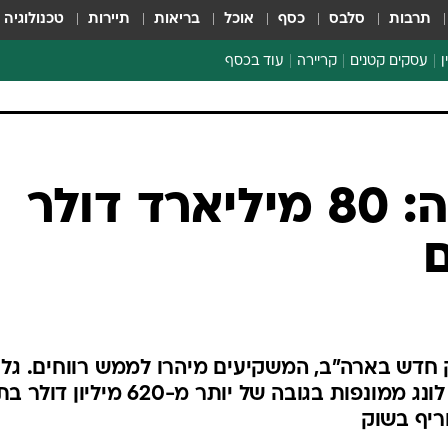
תרבות
סלבס
כסף
אוכל
בריאות
תיירות
טכנולוגיה
ן
עסקים קטנים
קריירה
עוד בכסף
חינוך פיננסי
כסף עולמי
דין וחשבון
קריפטו
ביטקוין בירידה: 80 מיליארד דולר
הלאונג'
ם
ספורט ביזנס
 חדש בארה"ב, המשקיעים מיהרו לממש רווחים. גל
המכירות הוביל לחיסול פוזיציות לונג ממונפות בגובה של יותר מ-620 מיליו