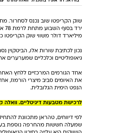
בווידאו: דור אופיר בתוכנית "וואלה פתרנו" 
שוק הקריפטו שוב נכנס לסחרור. מחיר
מיליארד דולר משווי שוק הקריפטו כול
גיאופוליטיים וכלכליים שמערערים את
אחד הגורמים המרכזיים ללחץ האחרון
את האיומים סביב מיצרי הורמוז, אח
הנפט הימית הגלובלית.
לרכישת מטבעות דיגיטליים. וואלה ק
לפי דיווחים, טהראן מתכוונת להתחי
שמעלה חששות מהחרפה נוספת בעימו
השווקים היא עלייה בסיכון הגיאופו