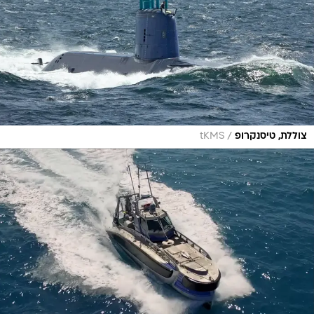
/
צוללת, טיסנקרופ
tKMS