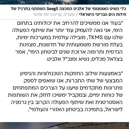
כלי השיט האוטונומי של אלביט המכונה Seagll השתתף בתרגיל של
/
חילות הים הבריטי הישראלי
מעריב, עריכה: יוסי אלטר
"בעוד אנו ממשיכים להרחיב את יכולותינו בתחום
הימי, אני גאה להעמיק עוד יותר את שיתוף הפעולה
שלנו עם TKMS, מובילה עולמית במערכות ימיות,
בעלת מורשת משמעותית של חדשנות, מצוינות
הנדסית ותרומה ארוכת שנים לביטחון הימי", אמר
בצלאל מכליס, נשיא ומנכ"ל אלביט.
"באמצעות שילוב החוזקות הטכנולוגיות והניסיון
המבצעי של שתי החברות, אנו שואפים לספק
פתרונות מתקדמים שיענו על הצרכים המתפתחים
של כוחות ימיים, ובמקביל ימשיכו לחזק את השותפות
האסטרטגית ואת שיתוף הפעולה הקרוב בין גרמניה
לישראל, בתמיכה בביטחון האזורי והעולמי".