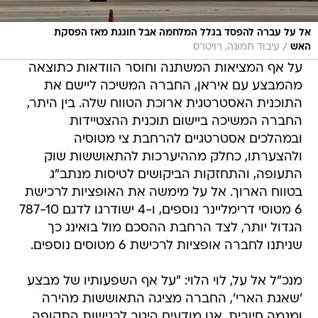
אל על עברה להפסד בגלל המלחמה אבל חוגגת מאז הפסקת
/
האש
עיבוד תמונה, רויטרס
על אף המציאות המשתנה וחוסר הוודאות כתוצאה
מהמבצע עם איראן, החברה המשיכה ליישם את
התוכנית האסטרטגית ארוכת הטווח שלה. בין היתר,
החברה המשיכה ביישום תוכנית ההצטיידות
ובמהלכים אסטרטגיים להרחבת צי מטוסיה
ולהצערתו, כחלק מההיערכות להתאוששות שוק
התעופה, והתחזקות הביקושים לטיסות מנתב"ג
בטווח הארוך. אל על מימשה את האופציות לרכישת
6 מטוסי דרימליינר נוספים, ו-4 ישודרגו לדגם 787-10
הגדול יותר, לצד הרחבת ההסכם מול בואינג כך
שניתנו לחברה אופציות לרכישת 6 מטוסים נוספים.
מנכ"ל אל על, לוי הלוי: "על אף השפעותיו של מבצע
'שאגת הארי', החברה מציגה התאוששות מהירה
ומגמה חיובית. אנו מודעים היטב לרגישות התקופה,