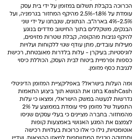
הכרוכה בקבלת תשלום במזומן על ידי בית עסק
עומדת על 1.8%-2.5% מהיקף המחזור בגרמניה, ועל
2.5%-4% בארה"ב. הנתונים, שנבחנו על ידי שני
הבנקים, משקללים בתוך החישוב מדדים בנוגע
להיקף גניבות מהקופה, קבלת שטרות מזויפים,
מעילות עובדים, מתן עודף שגוי ללקוחות ועלויות
לוגיסטיות; בעיקרן - עלות בלדרות מאובטחת, רכישת
כספות ופרמיית ביטוח לבית העסק, הכוללת כיסוי
לגניבת כסף מזומן.
ומה העלות בישראל? באפליקציית המזומן הדיגיטלי
KashCash בחנו את הנושא תוך ביצוע התאמות
נדרשות לנעשה במשק הישראלי, ומצאו כי עלות
התפעול של מזומן פיזי עומדת בממוצע על 2%
מהמחזור. בחברה מציינים כי בעלי עסקים שניסו
לצמצם את המגע האנושי באמצעות קופות
אוטומטיות, גילו כי אלו כרוכות בעלויות רכישה
ותחזוקה טכנית המתווספות למאזן ההוצאות, ועדיין