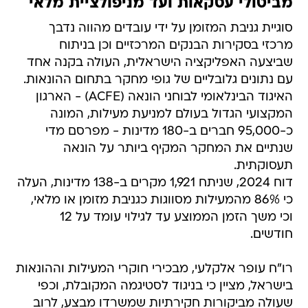
מביטולי עסקאות ועד מניפולציית מלאי
סוגיית גניבת המזומן על ידי עובדים מהווה נדבך
מרכזי בסקירות הבנקים המרכזיים וכן בניתוח
שביצעה האפליקציה הישראלית, העולה בקנה אחד
עם נתונים גלובליים של גופי מחקר בתחום ההונאות.
האיגוד הבינלאומי לבוחני הונאה (ACFE) - הארגון
המקצועי הגדול בעולם למניעת מעילות, המונה
כ-95,000 חברים ב-180 מדינות - מפרסם מדי
שנתיים את המחקר המקיף ביותר על הונאה
תעסוקתית.
דוח 2024, שניתח 1,921 מקרים ב-138 מדינות, העלה
כי 86% מהמעילות מסווגות כגניבת מזומן או מלאי,
וכי משך הזמן הממוצע עד לגילוי עומד על 12
חודשים.
רו"ח עופר אלקלעי, מבכירי חוקרי המעילות וההונאות
בישראל, מציין כי בניגוד לסטיגמה המקובלת, וכפי
שעולה מביקורות חקירתיות שמשרדו מבצע, לרוב