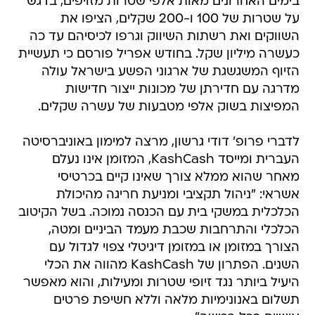
בימים האחרונים מאות אלפי שטרות מזויפים, בדגש
על שטרות של 100 ו-200 שקלים, הציפו את
השווקים ואת רשתות השיווק וגרפו לכיסיהם עד כה
כעשרה מיליון שקל. בחודש אפריל פורסם כי תעשיית
הזיוף המשגשגת של ארגוני הפשע בישראל עולה
מדרגה עם חדירתן של מכונות ייצור חדישות
המפיצות בשוק אלפי מטבעות של עשרה שקלים.
לדברי פרופ' דודי גרשון, מרצה למימון באוניברסיטה
העברית ומייסד KashCash, המזומן אינו נעלם
מאחר שהוא ממלא צורך שאינו קיים בכרטיסי
אשראי: "ניהול תקציבי ומניעת חריגה מהיכולת
הכלכלית במשקי בית עם הכנסה נמוכה. בשל הקיטוב
הכלכלי והתרחבות שכבת מעמד הביניים ומטה,
הצורך במזומן או במזומן דיגיטלי צפוי לגדול עם
השנים. הפתרון של KashCash מהווה את הכלי
היעיל ביותר נגד זיופי שטרות ומעילות, והוא מאפשר
תשלום באנונימיות מלאה וללא חשיפת פרטים