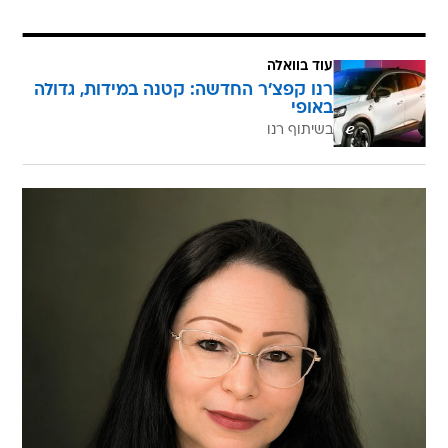
עוד בוואלה
רנו קפצ'ר החדשה: קטנה במידות, גדולה
באופי
בשיתוף רנו