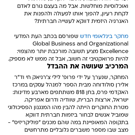
ואוכלוסיות מוחלשות. אבל מה בעצם גורם לאדם
לקחת רעיון, להפוך אותו לפעולה ולהפנות את
האנרגיה היזמית דווקא לעשייה חברתית?
מחקר בינלאומי חדש
שפורסם בכתב העת המדעי
Global Business and Organizational
Excellence מציע תשובה מורכבת יותר מהצפוי:
להיות פרואקטיבי זה חשוב, אבל זה ממש לא מספיק.
המרכיב שעושה את ההבדל
המחקר, שנערך על ידי פרופ' לילי צ'רניאק חי וד"ר
אלירן סולודוחה מבית הספר למנהל עסקים במרכז
האקדמי פרס, בחן 818 משתתפים מארבע מדינות:
ישראל, ארצות הברית, שוודיה ודרום אפריקה.
מטרת החוקרים הייתה להבין מהו המנגנון הפסיכולוגי
שמוביל אנשים לבחור ביזמות חברתית דווקא
בתקופה המאופיינת במה שהם מכנים "פוליקריזיס" -
מצב שבו מספר משברים גלובליים מתרחשים