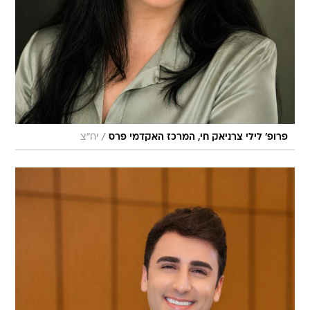
/
פרופ' לילי צרניאק חי, המרכז האקדמי פרס
יח"צ