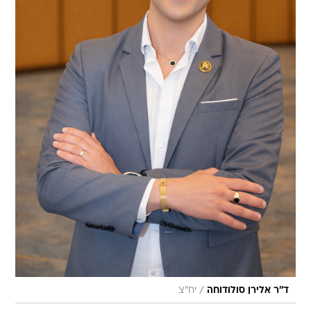
/
ד''ר אלירן סולודוחה
יח"צ