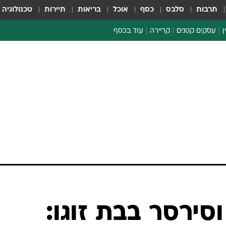
תרבות
סלבס
כסף
אוכל
בריאות
תיירות
טכנולוגיה
ן
עסקים קטנים
קריירה
עוד בכסף
חינוך פיננסי
כסף עולמי
דין וחשבון
קריפטו
הלאונג'
ספורט ביזנס
סירסר בבת זוגו: