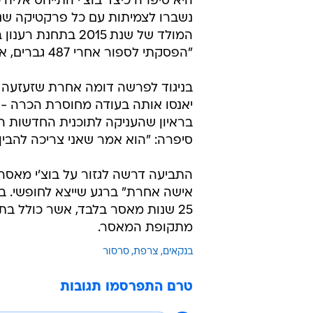
היא סיפרה כיצד בוצ'י התייחס אליה
נשברו לצמיתות עם כל פרקטיקה שנ
המולד של שנת 2015
"הפסקתי לספור אחרי 487 גברים, את חלקם ראיתי עד 10 פעמים", שחזרה.
בניגוד לפרשה דומה אחרת שזעזעה את
יאנסו אותה בעודה מחוסרת הכרה - 
סיפרה: "הוא אמר שאני צריכה להבין 
התביעה דרשה לגזור על בוצ'י מאסר ע
אישה אחרת" ברגע שייצא לחופשי. ב
25 שנות מאסר בלבד, אשר כולל בת
מתקופת המאסר.
בנקאים
צרפת
סרסור
טרם התפרסמו תגובות