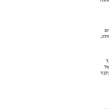
ממנה
ים
לה.
ד
של
בלבד