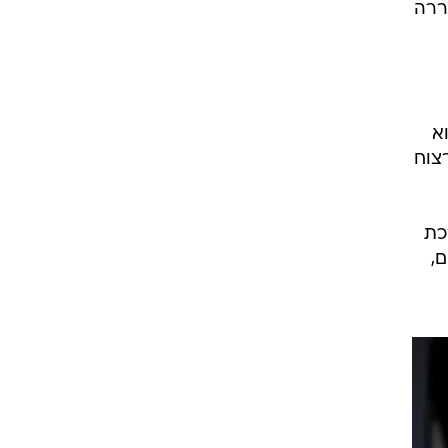
ררה
א
צוח
כת
ים,