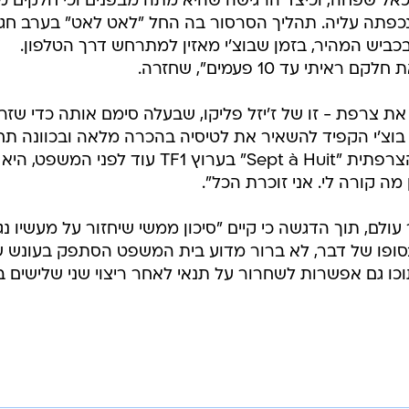
 כאל שפחה, וכיצד הרגישה שהיא מתה מבפנים וכי חלקים 
כפתה עליה. תהליך הסרסור בה החל "לאט לאט" בערב חג
 בתחנת רענון בכביש המהיר, בזמן שבוצ'י מאזין למתרחש דרך הטלפון.
 צרפת - זו של ז'יזל פליקו, שבעלה סימם אותה כדי שזר
בוצ'י הקפיד להשאיר את לטיסיה בהכרה מלאה ובכוונה תחי
בראיון שהעניקה לתוכנית החדשות הצרפתית "Sept à Huit" בערוץ TF1 עוד לפני המשפט, היא
מה קורה לי. אני זוכרת הכל".
ולם, תוך הדגשה כי קיים "סיכון ממשי שיחזור על מעשיו נג
סופו של דבר, לא ברור מדוע בית המשפט הסתפק בעונש 
וכו גם אפשרות לשחרור על תנאי לאחר ריצוי שני שלישים 