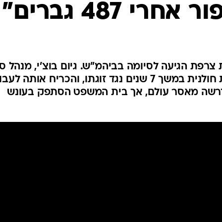
י 487 גברים"
פת הגיעה לסיומה בביהמ"ש. גיום בוצ'י, מנהל סנ
בנק בן 51, ניהל מסכת התעללות חולנית במשך 7 שנים נגד זוגתו, והכריח אותה לע
דרשה מאסר עולם, אך בית המשפט הסתפק בעונש