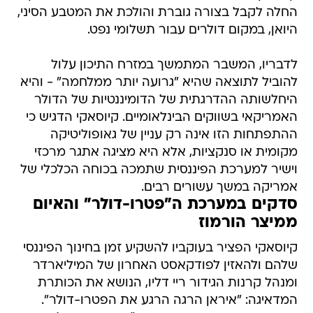
החלה לקבל בצורה גוברת והולכת את המטבע הסיני,
היואן, במקום דולרים עבור תשלומי נפט.
לדבריו, המשבר המתמשך במזרח התיכון עלול
להוביל לתוצאה שהיא "גרועה יותר ממלחמה" - והיא
היחלשותה ההדרגתית של הדומיננטיות של הדולר
האמריקאי בשווקים הבינלאומיים. קיוסאקי הדגיש כי
ההתפתחות הזו אינה רק עניין של גאופוליטיקה
מקומית או סנקציות, אלא היא מציגה אתגר מרכזי
וישיר למערכת הפיננסית שתמכה בכוחה הכלכלי של
אמריקה במשך עשורים רבים.
סדקים במערכת ה"פטרו-דולר" והאיום
ממיצר הורמוז
קיוסאקי הפציר בעוקביו להשקיע זמן בחינוך הפיננסי
שלהם ולהאזין לפודקאסט האחרון של המיליארדר
ומנהל קרנות הגידור ריי דליו, הנושא את הכותרת
המדאיגה: "איראן הרגה הרגע את הפטרו-דולר".