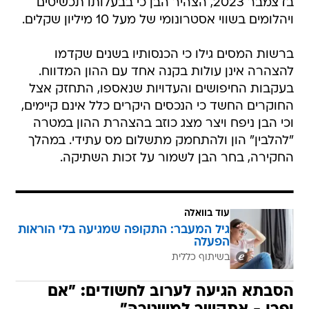
בדצמבר 2023, הצהיר הבן כי בבעלותו תכשיטים
ויהלומים בשווי אסטרונומי של מעל 10 מיליון שקלים.
ברשות המסים גילו כי הכנסותיו בשנים שקדמו
להצהרה אינן עולות בקנה אחד עם ההון המדווח.
בעקבות החיפושים והעדויות שנאספו, התחזק אצל
החוקרים החשד כי הנכסים היקרים כלל אינם קיימים,
וכי הבן ניפח ויצר מצג כוזב בהצהרת ההון במטרה
"להלבין" הון ולהתחמק מתשלום מס עתידי. במהלך
החקירה, בחר הבן לשמור על זכות השתיקה.
עוד בוואלה
גיל המעבר: התקופה שמגיעה בלי הוראות
הפעלה
בשיתוף כללית
הסבתא הגיעה לערוב לחשודים: "אם