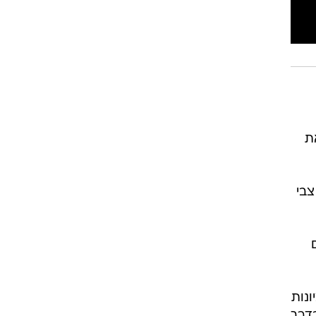
ת
צבי
נות
בדרך