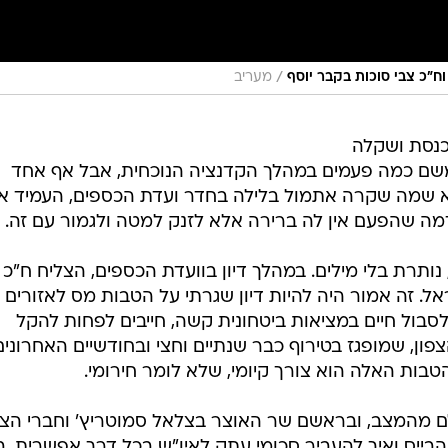
/
וח"כ צבי סוכות בקבר יוסף
מעריב
כנסת ושקלה
משם כמה פעמים במהלך הקדנציה הנוכחית, אבל אף אחד
שמה שקרה אתמול בלילה בחדר ועדת הכספים, העמיד א
ה שהפעם אין לה ברירה אלא לזנק למטה ולגמור עם זה.
נותרת בלי מילים. במהלך דיון בוועדת הכספים, הצליח ח"כ 
ל. זה אמור היה להיות דיון שגרתי על הטבות מס לאזורים
לסבול חיים במציאות ביטחונית קשה, חייבים לפחות להקל
ון, שמופגז בטירוף כבר שנתיים וחצי ובחודשיים האחרונים
טבות האלה הוא צורך קיומי, שלא לומר חירומי.
המצב, ובראשם שר האוצר בצלאל סמוטריץ' וחברי הציו
הבייס ואיך להעביר סכומי עתק לאיו"ש בכל דרך אפשרית. 