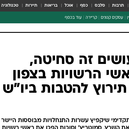
תרבות
סלבס
כסף
אוכל
בריאות
תיירות
טכנולוגיה
ן
עסקים קטנים
קריירה
עוד בכסף
חינוך פיננסי
כסף עולמי
דין וחשבון
קריפטו
שים זה סחיטה,
הלאונג'
שי הרשויות בצפון
ספורט ביזנס
תירוץ להטבות ביו"ש
תקדימי שיקפיץ עשרות התנחלויות מבוססות היישר 
ת השרץ, סמוטריץ' וסוכות הפכו את ראשי רשויות