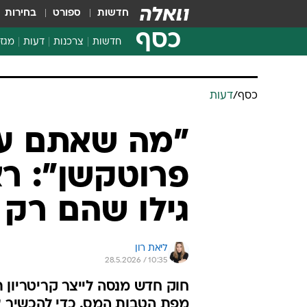
חדשות
ספורט
בחירות
כסף
חדשות
צרכנות
דעות
מגזי
החלטות פיננסיות
בדיקת מוצרים
כסף
/
דעות
חדשות מהמדף
השוואת מחירים
"מה שאתם עו
צרכנות פיננסית
פרוטקשן": רא
גילו שהם רק 
ליאת רון
28.5.2026 / 10:35
חוק חדש מנסה לייצר קריטריון 
מפת הטבות המס. כדי להכשיר א