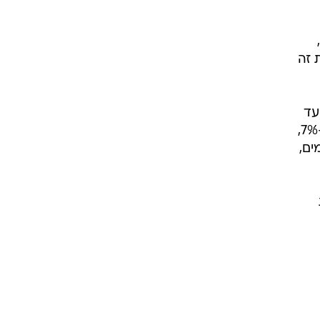
 שאת זה
הרשויות בצפון סירבו להסתפק בפירורי ההטבה שזרק להם, שיינתנו רק ליישובי 0 עד
2 ק"מ מהגבול, כאילו רחפני חיזבאללה עוצרים שם ועושים יו טרן, ובקמצנות מופלגת הסתפק ב-7%,
ים,