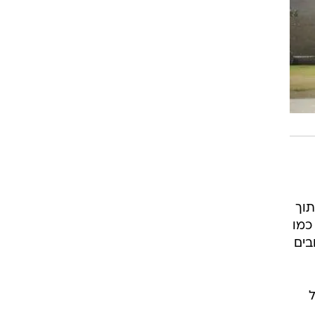
תוך
 כמו
בים
ל