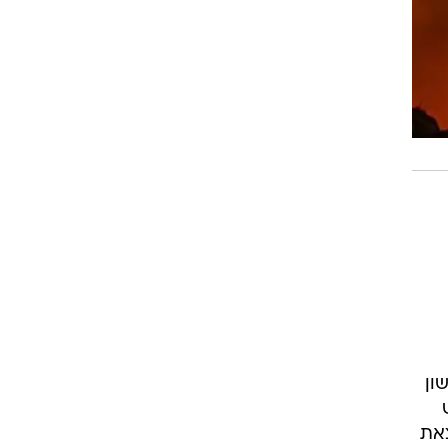
ון
צאת