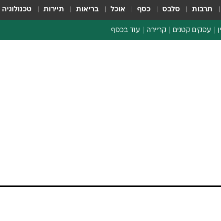
תרבות
סלבס
כסף
אוכל
בריאות
תיירות
טכנולוגיה
ן
עסקים קטנים
קריירה
עוד בכסף
חינוך פיננסי
כסף עולמי
דין וחשבון
קריפטו
ספורט ביזנס