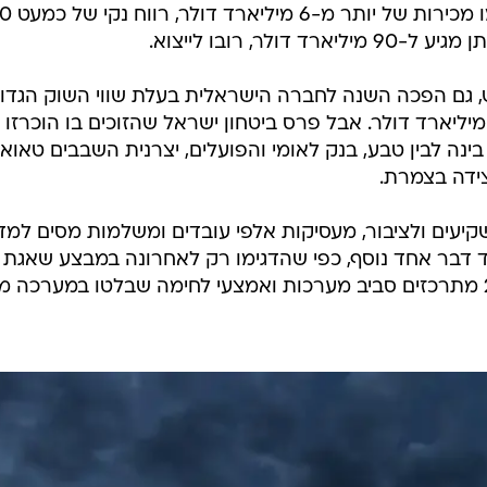
כולן רשמו תוצאות שיא. יחד הן 
לר, רובו לייצוא.
, גם הפכה השנה לחברה הישראלית בעלת שווי השוק הגדו
יותר בבורסה בתל אביב, כמעט 42 מיליארד דולר. אבל פרס ביטחון ישראל שהזוכים בו הוכרזו
ינה לבין טבע, בנק לאומי והפועלים, יצרנית השבבים טאוא
צידה בצמרת.
עים ולציבור, מעסיקות אלפי עובדים ומשלמות מסים למדי
ד דבר אחד נוסף, כפי שהדגימו רק לאחרונה במבצע שאגת
הארי, שפרסי ביטחון ישראל ל-2026 מתרכזים סביב מערכות ואמצעי לחימה שבלטו במערכה 