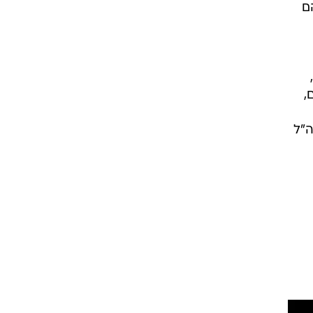
ם
,
ה"ל