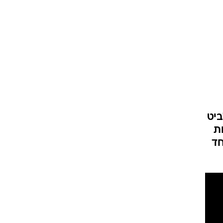
ביט
ת
חד