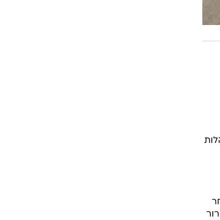
לות
ר
רור