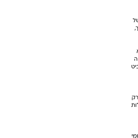
ל
,
ה
יט
רק
ות
מי