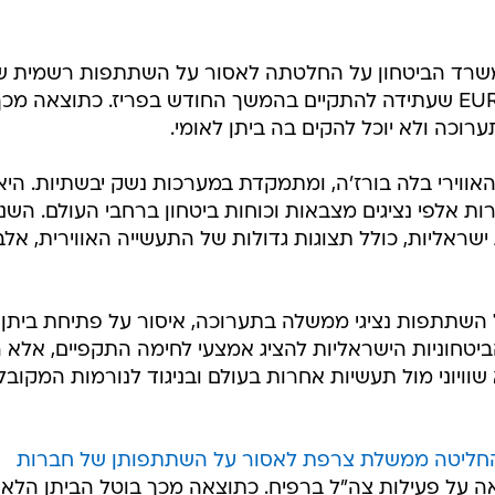
שרד הביטחון על החלטתה לאסור על השתתפות רשמית ש
מדינת ישראל בתערוכת EUROSATORY שעתידה להתקיים בהמשך החודש בפריז. כתוצאה מכך
וכה ולא יוכל להקים בה ביתן לאומי.
האווירי בלה בורז'ה, ומתמקדת במערכות נשק יבשתיות. היא
ת אלפי נציגים מצבאות וכוחות ביטחון ברחבי העולם. השנ
שראליות, כולל תצוגות גדולות של התעשייה האווירית, אלב
השתתפות נציגי ממשלה בתערוכה, איסור על פתיחת ביתן
ביטחוניות הישראליות להציג אמצעי לחימה התקפיים, אלא 
 שוויוני מול תעשיות אחרות בעולם ובניגוד לנורמות המקובל
חליטה ממשלת צרפת לאסור על השתתפותן של חברות
ה על פעילות צה"ל ברפיח. כתוצאה מכך בוטל הביתן הלאו