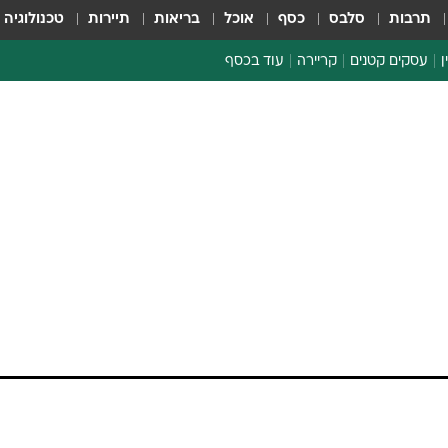
תרבות
סלבס
כסף
אוכל
בריאות
תיירות
טכנולוגיה
ן
עסקים קטנים
קריירה
עוד בכסף
חינוך פיננסי
כסף עולמי
דין וחשבון
קריפטו
ספורט ביזנס