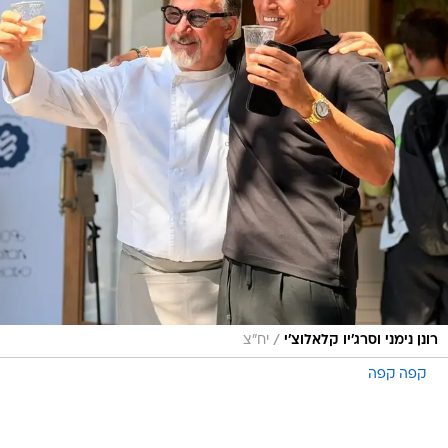
/
רונן נימני וסרג'יו קלאלוצ'י
יח"צ
קפה קפה