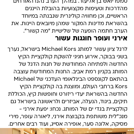
טמפו יואש בן אליעזר. במהלך הערב נהנו האורחים
מהדרכות וטעימות מקצועיות בהובלת הייננים
הראשיים, וכן מחוויה קולינרית שנבנתה במיוחד
בהשראת מדינות המקור שמהן מיובאים היינות. את
הערב חתמה הופעה של שלישיית "מה קשור".
אירני ועופר חוגגות עשור
לרגל ציון עשור למותג Michael Kors בישראל, נערך
בשני בבוקר, אירוע חגיגי להשקת קולקציית הקיץ
החדשה ולפתיחה המחודשת של חנות הדגל של
המותג בקניון רמת אביב. החנות המחודשת עוצבה
בהתאם לקונספט הבינלאומי העדכני של Michael
Kors ברחבי העולם, ומוצגת בה קולקציית הקיץ
החדשה בהשראת יעדי ריזורט וחופשות קיץ, הכוללת
תיקים, ביגוד, הנעלה, אביזרים ולראשונה בישראל גם
קולקציית בגדי ים של המותג. נכחו: יפעת אירני -
מנכ"לית משותפת בקבוצת אירני, ליאורה עופר, מירי
מסיקה, אלונה סער, אופירה אסייג, ועוד רבים אחרים.