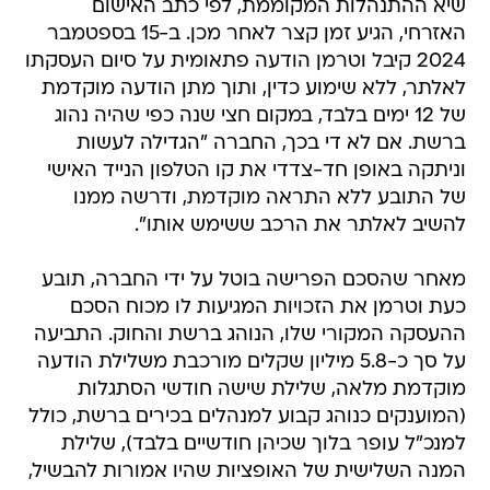
שיא ההתנהלות המקוממת, לפי כתב האישום
האזרחי, הגיע זמן קצר לאחר מכן. ב-15 בספטמבר
2024 קיבל וטרמן הודעה פתאומית על סיום העסקתו
לאלתר, ללא שימוע כדין, ותוך מתן הודעה מוקדמת
של 12 ימים בלבד, במקום חצי שנה כפי שהיה נהוג
ברשת. אם לא די בכך, החברה "הגדילה לעשות
וניתקה באופן חד-צדדי את קו הטלפון הנייד האישי
של התובע ללא התראה מוקדמת, ודרשה ממנו
להשיב לאלתר את הרכב ששימש אותו".
מאחר שהסכם הפרישה בוטל על ידי החברה, תובע
כעת וטרמן את הזכויות המגיעות לו מכוח הסכם
ההעסקה המקורי שלו, הנוהג ברשת והחוק. התביעה
על סך כ-5.8 מיליון שקלים מורכבת משלילת הודעה
מוקדמת מלאה, שלילת שישה חודשי הסתגלות
(המוענקים כנוהג קבוע למנהלים בכירים ברשת, כולל
למנכ"ל עופר בלוך שכיהן חודשיים בלבד), שלילת
המנה השלישית של האופציות שהיו אמורות להבשיל,