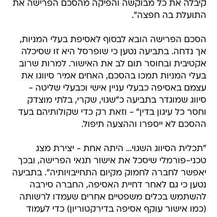
קיבלה את כל מבוקשה והפיקה מהסכם הפרישה את
התועלת בה חפצה".
הסכם הפרישה הובא לבסוף לאסיפת בעלי המניות,
אך נדחה. בתביעה נטען כי שופרסל היא זו שסיכלה
אקטיבית ובחוסר תום לב את האישור. למרות שרוב
בעלי המניות תמכו בהסכם, האחים אמיר סיווגו את
עצמם באסיפה כבעלי עניין אישי וכבעלי שליטה -
סיווג שמוגדר בתביעה כ"שגוי, שקרי, בלתי מוצדק
וחסר כל עיגון בדין" - וזאת רק כדי שקולותיהם בעד
ההסכם לא ייספרו וההצעה תיפול.
"תכלית הסיווג השגוי... היתה אחת - יצירת מצג
טכני-פורמלי שיסכל את אישור תנאי הפרישה, ובכך
יאפשר לחברה לחמוק מקיום התחייבויותיה". בתביעה
נטען כי גם לאחר דחיית האסיפה, החברה סירבה
להשתמש בכלים משפטיים אחרים שעמדו לרשותה
(כמו אישור עוקף אסיפה בדירקטוריון) כדי לעמוד