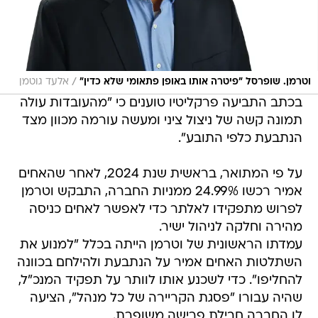
/
וטרמן. שופרסל "פיטרה אותו באופן פתאומי שלא כדין"
אלעד גוטמן
בכתב התביעה פרקליטיו טוענים כי "מהעובדות עולה
תמונה קשה של ניצול ציני ומעשה עורמה מכוון מצד
הנתבעת כלפי התובע".
על פי המתואר, בראשית שנת 2024, לאחר שהאחים
אמיר רכשו 24.99% ממניות החברה, התבקש וטרמן
לפרוש מתפקידו לאלתר כדי לאפשר לאחים כניסה
מהירה וחלקה לניהול ישיר.
עמדתו הראשונית של וטרמן הייתה בכלל "למנוע את
השתלטות האחים אמיר על הנתבעת ולהילחם בכוונה
להחליפו". כדי לשכנע אותו לוותר על תפקיד המנכ"ל,
שהיה עבורו "פסגת הקריירה של כל מנהל", הציעה
לו החברה חבילת פרישה משופרת.