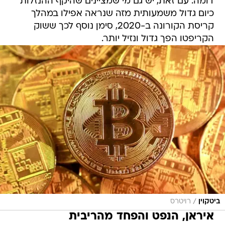
דומה. עם זאת, יש גם מי שמציינים שהיקף ההנזלות
כיום גדול משמעותית מזה שנראה אפילו במהלך
קריסת הקורונה ב-2020, סימן נוסף לכך ששוק
הקריפטו הפך גדול ונזיל יותר.
/
ביטקוין
רויטרס
איראן, הנפט והפחד מהריבית