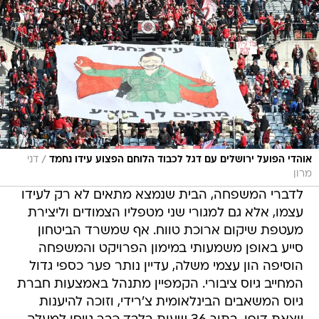
/
אוהדי הפועל ירושלים עם דגל לכבוד הלוחם הפצוע עידו נחמד
דני
מרון
לדברי המשפחה, הבית שנמצא מתאים לא רק לעידו
עצמו, אלא גם למגורי שני מטפליו הצמודים וליצירת
מעטפת שיקום ארוכת טווח. אף שמשרד הביטחון
סייע באופן משמעותי במימון הפרויקט והמשפחה
הוסיפה הון עצמי משלה, עדיין נותר פער כספי גדול
המחייב גיוס ציבורי. הקמפיין מתנהל באמצעות חברת
גיוס המשאבים הבינלאומית צ'רידי, וזוכה להיענות