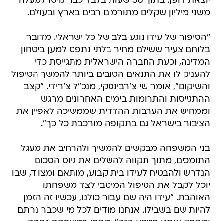
יוצאת דופן. בתוך 36 שעות בלבד כבר גויסו למעלה
משני מיליון שקלים מתורמים רבים בארץ ובעולם.
"הסיפור של עידו נוגע בלב של כל ישראלי. מדובר
בלוחם צעיר ששילם מחיר בלתי נתפס למען ביטחון
המדינה, וכעת החברה הישראלית מתגייסת כדי
להעניק לו את התנאים הטובים ביותר להמשך הטיפול
והשיקום", אומר שי צ'רבינסקי, מנכ"ל צ'רידי. "קצב
ההתגייסות והתרומות בימים האחרונים מרגש
וממחיש את הערבות ההדדית שממשיכה לאפיין את
הציבור בישראל גם בתקופה מורכבת כל כך".
בני המשפחה מבקשים להמשיך ולהרחיב את מעגל
התומכים, מתוך תקווה להשלים את גיוס הסכום
הנדרש ולהבטיח לעידו בית קבוע, מותאם ומצויד, שבו
יוכל לקבל את הטיפול המיטבי לצד משפחתו
האוהבת. "עידו היה שם עבור כולנו, עכשיו זה הזמן
להיות שם בשבילו. אנחנו מודים לכל מי שכבר נרתם