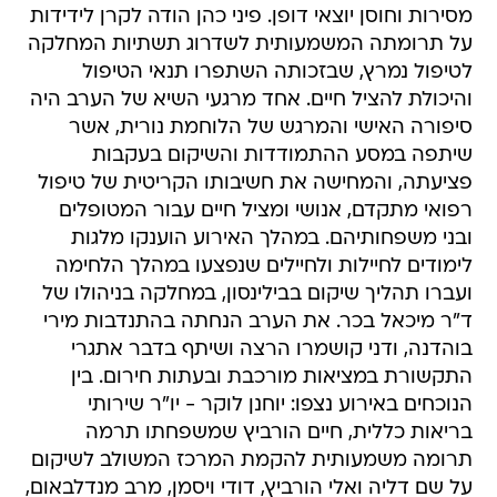
מסירות וחוסן יוצאי דופן. פיני כהן הודה לקרן לידידות
על תרומתה המשמעותית לשדרוג תשתיות המחלקה
לטיפול נמרץ, שבזכותה השתפרו תנאי הטיפול
והיכולת להציל חיים. אחד מרגעי השיא של הערב היה
סיפורה האישי והמרגש של הלוחמת נורית, אשר
שיתפה במסע ההתמודדות והשיקום בעקבות
פציעתה, והמחישה את חשיבותו הקריטית של טיפול
רפואי מתקדם, אנושי ומציל חיים עבור המטופלים
ובני משפחותיהם. במהלך האירוע הוענקו מלגות
לימודים לחיילות ולחיילים שנפצעו במהלך הלחימה
ועברו תהליך שיקום בבילינסון, במחלקה בניהולו של
ד"ר מיכאל בכר. את הערב הנחתה בהתנדבות מירי
בוהדנה, ודני קושמרו הרצה ושיתף בדבר אתגרי
התקשורת במציאות מורכבת ובעתות חירום. בין
הנוכחים באירוע נצפו: יוחנן לוקר - יו"ר שירותי
בריאות כללית, חיים הורביץ שמשפחתו תרמה
תרומה משמעותית להקמת המרכז המשולב לשיקום
על שם דליה ואלי הורביץ, דודי ויסמן, מרב מנדלבאום,