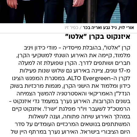
/
אורי לוין, גיל גבע ואריה בכר
כפיר זיו
איזנקוט בקרן "אלטו"
קרן "אלטו", בהובלת מייסדיה - מודי כידון ויניב
מלמוד, קיימה את האירוע השנתי למשקיעי הקרן,
חברים ושותפים לדרך. הקרן שפועלת זה למעלה
מ-17 שנים, ציינה באירוע גם שלוש שנות פעילות
לקרן ה-ALTO Evergreen. במסגרת המפגש הציגו
כידון ומלמוד את הישגי הקרן, מגמות מרכזיות בשוק
הנדל"ן האמריקאי והאסטרטגיה להמשך הצמיחה
בשנים הקרובות. האירוע נערך במעמד גדי איזנקוט -
הרמטכ"ל לשעבר ויו"ר מפלגת 'ישר!'. איזנקוט קיים
במהלך האירוע שיחה פתוחה, וענה לשאלות
המשתתפים בנושאים המרכזיים העומדים על סדר
היום הציבורי בישראל. האירוע נערך במרתף היין של