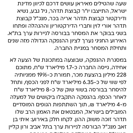
שעה שהטילים מאיראן עושים דרכם לכיוון מדינת
ישראל, התייצבו יו"ר קבוצת תדהר, גיל גבע, נשיא
ודירקטור קבוצת תדהר אריה בכר, מנכ"ל קבוצת
תדהר אורי לוין וחברי הדירקטוריון וההנהלה ופתחו
בשני בבוקר את המסחר בבורסה לניירות ערך בת"א.
האירוע החגיגי נערך לציון ההנפקה הגדולה מזה שנים
ותחילת המסחר במניית החברה.
במסגרת ההנפקה, שבוצעה במתכונת של הצעה לא
אחידה, גייסה החברה כ-1.7 מיליארד ש"ח, מתוכם
228 מיליון בהצעת מכר, תמורת כ-19% ממניותיה
לפי שווי של כ-6.35 מיליארד ש"ח לפני הכסף, ותחל
להיסחר בבורסה בשווי שוק של כ-8 מיליארד ש"ח
לאחר הכסף. בהנפקה התקבלו ביקושים של למעלה
מ-4 מיליארד ₪, תוך השתתפות הגופים המוסדיים
המובילים בישראל, המבטאים את האמון הרב שלו
תדהר זוכה משוק ההון. לקחו חלק באירוע: איתי בן
זאב מנכ"ל הבורסה לניירות ערך בתל אביב ורון קליין