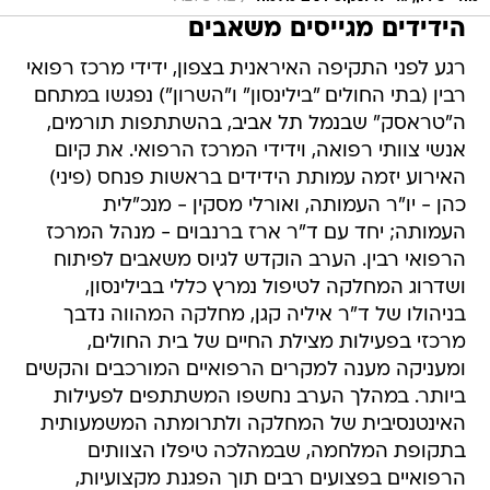
הידידים מגייסים משאבים
רגע לפני התקיפה האיראנית בצפון, ידידי מרכז רפואי
רבין (בתי החולים "בילינסון" ו"השרון") נפגשו במתחם
ה"טראסק" שבנמל תל אביב, בהשתתפות תורמים,
אנשי צוותי רפואה, וידידי המרכז הרפואי. את קיום
האירוע יזמה עמותת הידידים בראשות פנחס (פיני)
כהן - יו"ר העמותה, ואורלי מסקין - מנכ"לית
העמותה; יחד עם ד"ר ארז ברנבוים - מנהל המרכז
הרפואי רבין. הערב הוקדש לגיוס משאבים לפיתוח
ושדרוג המחלקה לטיפול נמרץ כללי בבילינסון,
בניהולו של ד"ר איליה קגן, מחלקה המהווה נדבך
מרכזי בפעילות מצילת החיים של בית החולים,
ומעניקה מענה למקרים הרפואיים המורכבים והקשים
ביותר. במהלך הערב נחשפו המשתתפים לפעילות
האינטנסיבית של המחלקה ולתרומתה המשמעותית
בתקופת המלחמה, שבמהלכה טיפלו הצוותים
הרפואיים בפצועים רבים תוך הפגנת מקצועיות,