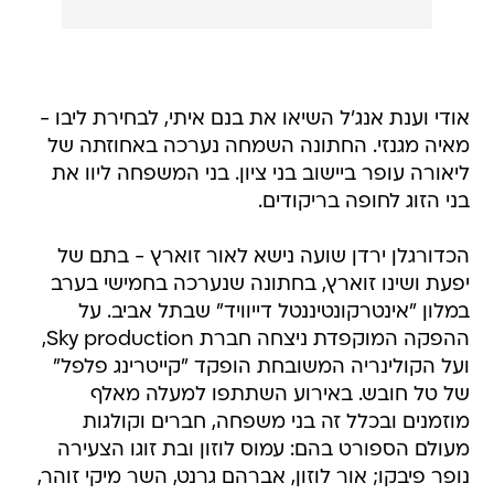
אודי וענת אנג'ל השיאו את בנם איתי, לבחירת ליבו -
מאיה מגנזי. החתונה השמחה נערכה באחוזתה של
ליאורה עופר ביישוב בני ציון. בני המשפחה ליוו את
בני הזוג לחופה בריקודים.
הכדורגלן ירדן שועה נישא לאור זוארץ - בתם של
יפעת ושינו זוארץ, בחתונה שנערכה בחמישי בערב
במלון "אינטרקונטיננטל דייוויד" שבתל אביב. על
ההפקה המוקפדת ניצחה חברת Sky production,
ועל הקולינריה המשובחת הופקד "קייטרינג פלפל"
של טל חובש. באירוע השתתפו למעלה מאלף
מוזמנים ובכלל זה בני משפחה, חברים וקולגות
מעולם הספורט בהם: עמוס לוזון ובת זוגו הצעירה
נופר פיבקו; אור לוזון, אברהם גרנט, השר מיקי זוהר,