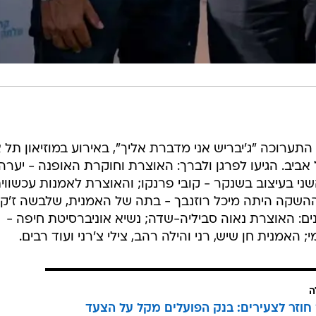
תערוכה "ג'יבריש אני מדברת אליך", באירוע במוזיאון תל 
אביב. הגיעו לפרגן ולברך: האוצרת וחוקרת האופנה - יערה
י בעיצוב בשנקר - קובי פרנקו; והאוצרת לאמנות עכשווי
 ההשקה היתה מיכל רוזנבך - בתה של האמנית, שלבשה ז'ק
ים: האוצרת נאוה סביליה-שדה; נשיא אוניברסיטת חיפה -
; האמנית חן שיש, רני והילה רהב, צילי צ'רני ועוד רבים.
ה
וזר לצעירים: בנק הפועלים מקל על הצעד