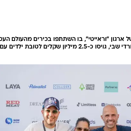
 ארגון "וראייטי", בו השתתפו בכירים מהעולם העס
והספורטיבי לצד פצועי צה"ל ושורדי שבי, גויסו כ-2.5 מיליון שקלים לטובת ילדים עם