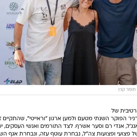
תומר קנין
טיבית של
יר הפוקר השנתי מטעם ולמען ארגון "וראייטי", שהתקיים זו
ג'ל, אנדי רם וסער אשרף. לצד התורמים ואנשי העסקים, יש
 פצועי ופצועות צה"ל, נבחרת עוטף עזה, ונבחרת אגף הש