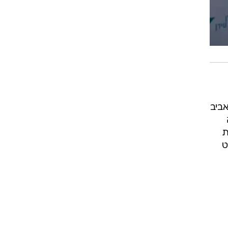
אביב
ת
ט