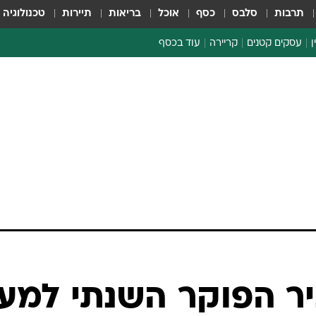
תרבות
סלבס
כסף
אוכל
בריאות
תיירות
טכנולוגיה
ן
עסקים קטנים
קריירה
עוד בכסף
חינוך פיננסי
כסף עולמי
דין וחשבון
קריפטו
ספורט ביזנס
ניר הפוקר השנתי למען