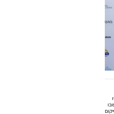
בו
יקום