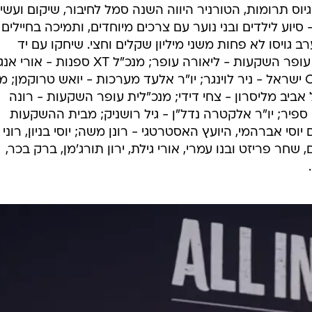
ס תרומות, הטורניר היווה השנה סמל לחיבור, שיקום ועשיי
ע לילדים ובני נוער עם צרכים מיוחדים, ותמיכה בחיילים
גויסו לא פחות משני מיליון שקלים וחצי. שיחקו עם יד
מנצחת: יושבת ראש מליסרון ובעלת עופר השקעות - ליאורה עופר; מנכ"ל XT ספנות - 
מנכ"ל פרטנר - אבי גבאי; מנכ"ל CBC ישראל - ניר לוינגר; יו"ר אלעד מערכות - יואש טרוקמן;
י אבו; מנכ"ל אביב מליסרון - צחי דידי; מנכ"לית עופר השקעות - רונה
מנכ"ל ובעלים משותף IBI - זיו ספיר; יו"ר אלקטרה נדל"ן - גיל רושניק; מבית ההשקעות
יוסי אברהמי, היועץ האסטרטגי - רונן משה; יוסי בניון, רוני
, שחר פריזט ובנו עמרי, אורי גילת, ירון תורג'מן, ברק בכר,