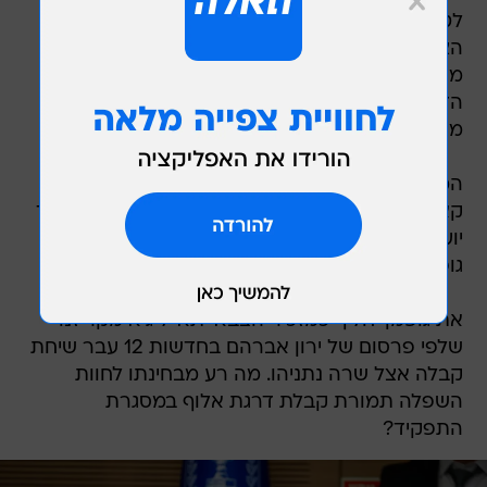
לטוהר הבחירות. ראש המוסד רומן גופמן המזכיר
הצבאי של נתניהו "הוצנח" על ידו תוך התעלמות
מהדרג המקצועי בארגון. תוך פחות משבוע גופמן
הדיח את א' סגן ראש המוסד בחשד שהוא אינו
מספיק נאמן לו.
המוסד אחראי לחקירות בינלאומיות כמו פרשת
קאטרגייט הגובלות בהפרת שבהם חשוד יונתן אוריך
יועץ התקשורת הקרוב ביותר לנתניהו. לכן טוב שיש
גופמן במוסד.
את גופמן יחליף כמזכיר הצבאי תא"ל גיא מקריזנו
שלפי פרסום של ירון אברהם בחדשות 12 עבר שיחת
קבלה אצל שרה נתניהו. מה רע מבחינתו לחוות
השפלה תמורת קבלת דרגת אלוף במסגרת
התפקיד?