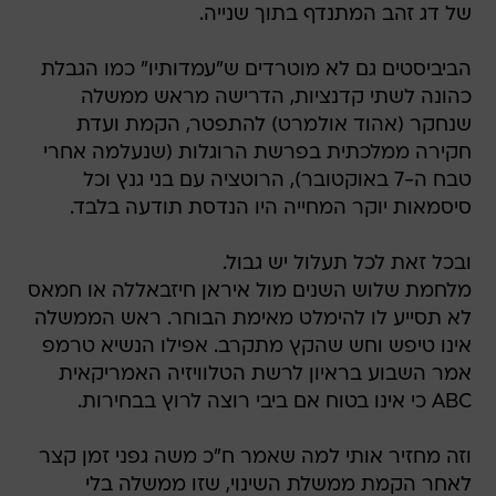
של דג זהב המתנדף בתוך שנייה.
הביביסטים גם לא מוטרדים ש"עמדותיו" כמו הגבלת
כהונה לשתי קדנציות, הדרישה מראש ממשלה
שנחקר (אהוד אולמרט) להתפטר, הקמת ועדת
חקירה ממלכתית בפרשת הרוגלות (שנעלמה אחרי
טבח ה-7 באוקטובר), הרוטציה עם בני גנץ וכל
סיסמאות יוקר המחייה היו הנדסת תודעה בלבד.
ובכל זאת לכל תעלול יש גבול.
מלחמת שלוש השנים מול איראן חיזבאללה או חמאס
לא תסייע לו להימלט מאימת הבוחר. ראש הממשלה
אינו טיפש וחש שהקץ מתקרב. אפילו הנשיא טרמפ
אמר השבוע בראיון לרשת הטלוויזיה האמריקאית
ABC כי אינו בטוח אם ביבי רוצה לרוץ בבחירות.
וזה מחזיר אותי למה שאמר ח"כ משה גפני זמן קצר
לאחר הקמת ממשלת השינוי, שזו ממשלה בלי