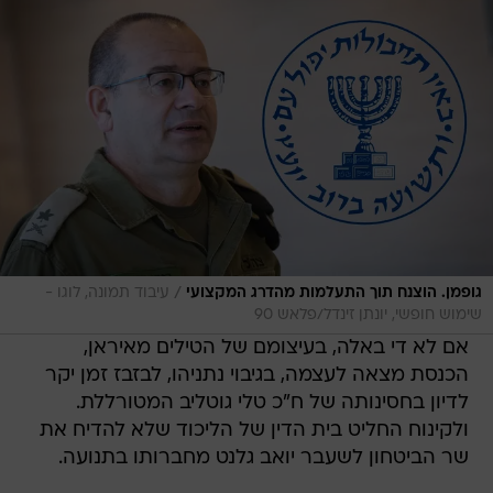
/
גופמן. הוצנח תוך התעלמות מהדרג המקצועי
עיבוד תמונה, לוגו -
שימוש חופשי, יונתן זינדל/פלאש 90
אם לא די באלה, בעיצומם של הטילים מאיראן,
הכנסת מצאה לעצמה, בגיבוי נתניהו, לבזבז זמן יקר
לדיון בחסינותה של ח"כ טלי גוטליב המטורללת.
ולקינוח החליט בית הדין של הליכוד שלא להדיח את
שר הביטחון לשעבר יואב גלנט מחברותו בתנועה.