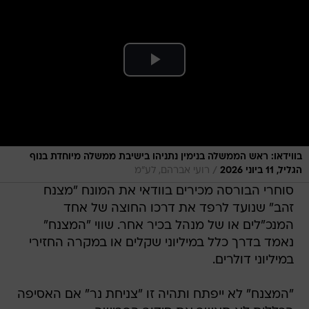
בווידאו: ראש הממשלה בנימין נתניהו בישיבת ממשלה מיוחדת בנוף
/
הגליל, 11 ביוני 2026
רועי אברהם, לע"מ
סוחרי הבורסה מכירים בוודאי את המונח "מצנח
זהב" שנועד לרפד את דרכו החוצה של אחד
המנכ"לים או של מנהל בכיר אחר. שווי "המצנח"
נאמד בדרך כלל במיליוני שקלים או במקרה החזירי
במיליוני דולרים.
"המצנח" לא ייפתח ותהיה זו "צניחת נר" אם האסיפה