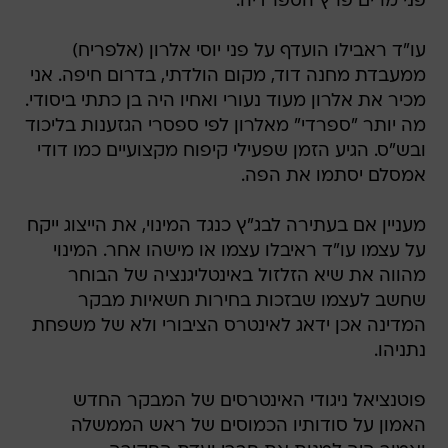
פני מרים פרץ הספרדיה.
עו"ד ראבילו הועדף על פני יוסי אלרון (אלפריח)
ממעבדת מחנה דוד, מקום הולדתי, בדרום חיפה. אני
מכיר את אלרון מעוד נעורי ואחיו היה בן כתתי ביסודי.
מה יותר "ספרדי" מאלרון לפי ספסרי הגזענות בליכוד
ובש"ס. הגיע הזמן שפעילי קיפוח מקצועיים כמו דודי
אמסלם יסתמו את הפה.
מעניין אם בעתירה לבג"ץ כנגד המינוי, את הייצוג ייקח
על עצמו עו"ד ראיבלו עצמו או מישהו אחר. המינוי
מהווה את שיא הזלזול באינטליגנציה של הבוחר
שחשב לעצמו שבזכות בחירות חשאיות מבקר
המדינה אכן ידאג לאינטרס הציבורי ולא של משפחת
נתניהו.
פוטנציאל ניגודי האינטרסים של המבקר החדש
האמון על סודותיו הכמוסים של ראש הממשלה