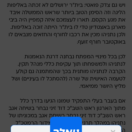
ויש גם צדק פואטי: בית"ר ירושלים לא זכתה באליפות
הליגה וזה הסימן הטוב ביותר שראש הממשלה איבד
את מגע הקסם. תארו לעצמכם איזה קמפיין היה ביבי
מארגן באצטדיון טדי לו בית"ר הייתה זוכה באליפות.
ולכן נתניהו מכין את רכבו לחורף והחזאים מנבאים לו
באוקטובר חורף זועף.
לכן בכל מינויי המפתח נבחנה דרגת הנאמנות
לנתניהו ולמשפחתו תוך עקיפת כללי מנהל תקין.
הקרבה לנתניהו מותנית בכך שהמתמנה גם קולע
לטעמה האישית של שרה (להסתכל לו בעיניים) ושל
מליץ היושר ממיאמי.
אם בעבר בעלי התפקיד שמונו הגיעו בדרך כלל
מתוך הארגון ראש השב"כ דוד זיני נבחר בשיחה אגב
ראש השב"כ דוד זיני נבחר בשיחת אגב במכוניתו של
נתניהו במהלך תרגיל בדרום תוך מידור הרמטכ"ל
האחראי הישיר של זיני. השב"כ אחראי בין השאר