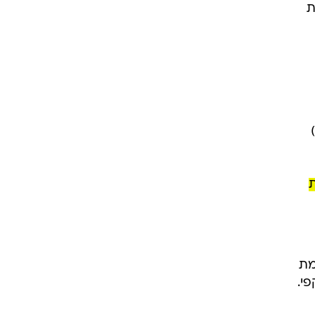
ת
מת
י.