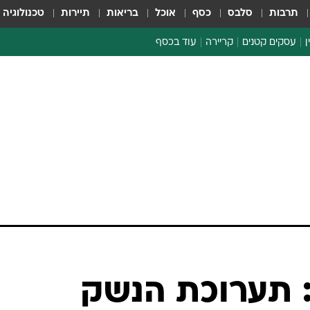
תרבות
סלבס
כסף
אוכל
בריאות
תיירות
טכנולוגיה
ן
עסקים קטנים
קריירה
עוד בכסף
חינוך פיננסי
כסף עולמי
דין וחשבון
קריפטו
ספורט ביזנס
: תערוכת הנשק