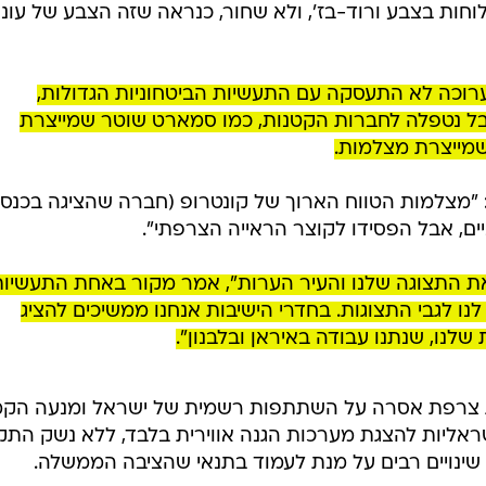
ות בצבע ורוד-בז', ולא שחור, כנראה שזה הצבע של עונ
כה לא התעסקה עם התעשיות הביטחוניות הגדולות,
אבל נטפלה לחברות הקטנות, כמו סמארט שוטר שמייצרת
שמייצרת מצלמות.
 "מצלמות הטווח הארוך של קונטרופ (חברה שהציגה בכנס)
ים, אבל הפסידו לקוצר הראייה הצרפתי".
ת התצוגה שלנו והעיר הערות", אמר מקור באחת התעשיות
נו לגבי התצוגות. בחדרי הישיבות אנחנו ממשיכים להציג
שלנו, שנתנו עבודה באיראן ובלבנון".
 צרפת אסרה על השתתפות רשמית של ישראל ומנעה הק
ראליות להצגת מערכות הגנה אווירית בלבד, ללא נשק התקפ
שינויים רבים על מנת לעמוד בתנאי שהציבה הממשלה.