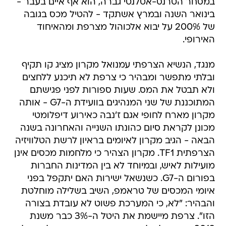
במסחר הטרנס-אטלנטי גברה, הוא אף איים בעבר -
בינואר השנה ובמרץ אשתקד - להטיל מכס בגובה
של 200% על יבוא אלכוהול מצרפת ומהאיחוד
האירופי.
מנגד, הנשיא הצרפתי עמנואל מקרון מציג קו תקיף
ובלתי מתפשר ומבהיר כי צרפת לא תיכנע ללחצים
ולא תבטל את המס. שעות ספורות לפני פגישתם
המתוכננת של שני המנהיגים בוועידת ה-G7 - אותה
מקרון מארח לחופי אגם ז'נבה כאירוע דיפלומטי
מכונן לקראת סיום כהונתו השנייה והאחרונה בשנה
הבאה - הגיב מקרון לאיומים בראיון לרשת הטלוויזיה
הצרפתית TF1. מקרון הצהיר כי מלחמות מכסים אינן
מועילות לאיש, ובמיוחד לא בין המדינות החברות
בפורום ה-G7. כשנשאל ישירות האם יתקפל בפני
איומי המכסים של טראמפ, השיב בשלילה מוחלטת
והבהיר: "לא, כי המערכת פשוט לא עובדת בצורה
הזו". צרפת מיישמת את היטל ה-3% כבר משנת