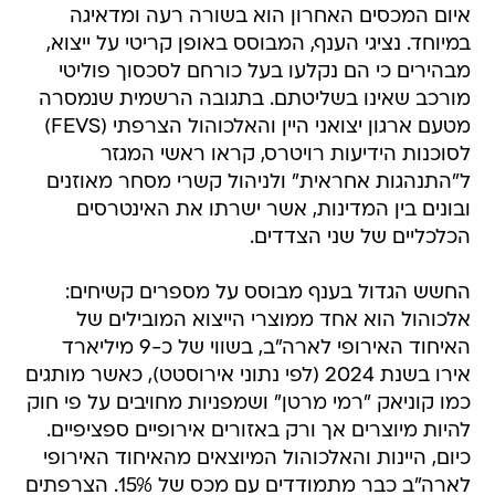
איום המכסים האחרון הוא בשורה רעה ומדאיגה
במיוחד. נציגי הענף, המבוסס באופן קריטי על ייצוא,
מבהירים כי הם נקלעו בעל כורחם לסכסוך פוליטי
מורכב שאינו בשליטתם. בתגובה הרשמית שנמסרה
מטעם ארגון יצואני היין והאלכוהול הצרפתי (FEVS)
לסוכנות הידיעות רויטרס, קראו ראשי המגזר
ל"התנהגות אחראית" ולניהול קשרי מסחר מאוזנים
ובונים בין המדינות, אשר ישרתו את האינטרסים
הכלכליים של שני הצדדים.
החשש הגדול בענף מבוסס על מספרים קשיחים:
אלכוהול הוא אחד ממוצרי הייצוא המובילים של
האיחוד האירופי לארה"ב, בשווי של כ-9 מיליארד
אירו בשנת 2024 (לפי נתוני אירוסטט), כאשר מותגים
כמו קוניאק "רמי מרטן" ושמפניות מחויבים על פי חוק
להיות מיוצרים אך ורק באזורים אירופיים ספציפיים.
כיום, היינות והאלכוהול המיוצאים מהאיחוד האירופי
לארה"ב כבר מתמודדים עם מכס של 15%. הצרפתים