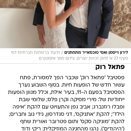
/
לירון וייסמן ואסי טוכמאייר מתחתנים
תיעוד ברשתות חברתיות לפי
סעיף 27 א' לחוק זכויות יוצרים, צילום מסך אינסטגרם
פתאל רוק
פסטיבל 'פתאל רוק' שכבר הפך למסורת, פתח
עשור חדש של הופעות חיות. בסוף השבוע נערך
הפסטיבל בפעם ה-11, בעיר אילת, וכלל מגוון הופעות
ייחודיות של: מירי מסיקה וקרן פלס; שלומי שבת
ופבלו רוזנברג; אביב גפן והתעויוט עם להקת 'איפה
הילד'; להקת 'אתניקס', דני סנדרסון, גידי גוב וחברים;
להקת 'מוניקה סקס' ותום פטרובר ואורית שחף
('היהודים'). נהנו מהחגיגה המוזיקלית: ריקי ודוד