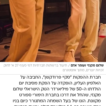
/
שלום מקנזי ועומר אדם
תיעוד ברשתות חברתיות לפי סעיף 27 א' לחוק
זכויות יוצרים, מתוך אינסטגרם
חברת ההפקות "סקיי פרודקשן", החביבה על
האלפיון העליון, הופקדה על הפקת מסיבת יום
הולדתו ה-50 של מיליארדר הטק הישראלי שלום
מקנזי, שהחל את דרכו בחברת הימורי ספורט
מקוונת. הונו של בעל השמחה המתגורר כיום בניו