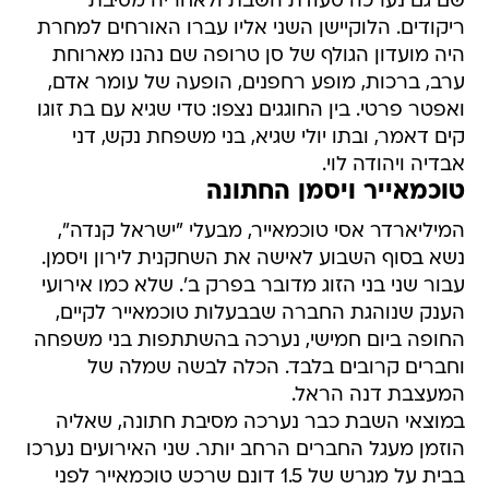
שם גם נערכה סעודת השבת ולאחריה מסיבת
ריקודים. הלוקיישן השני אליו עברו האורחים למחרת
היה מועדון הגולף של סן טרופה שם נהנו מארוחת
ערב, ברכות, מופע רחפנים, הופעה של עומר אדם,
ואפטר פרטי. בין החוגגים נצפו: טדי שגיא עם בת זוגו
קים דאמר, ובתו יולי שגיא, בני משפחת נקש, דני
אבדיה ויהודה לוי.
טוכמאייר ויסמן החתונה
המיליארדר אסי טוכמאייר, מבעלי "ישראל קנדה",
נשא בסוף השבוע לאישה את השחקנית לירון ויסמן.
עבור שני בני הזוג מדובר בפרק ב'. שלא כמו אירועי
הענק שנוהגת החברה שבבעלות טוכמאייר לקיים,
החופה ביום חמישי, נערכה בהשתתפות בני משפחה
וחברים קרובים בלבד. הכלה לבשה שמלה של
המעצבת דנה הראל.
במוצאי השבת כבר נערכה מסיבת חתונה, שאליה
הוזמן מעגל החברים הרחב יותר. שני האירועים נערכו
בבית על מגרש של 1.5 דונם שרכש טוכמאייר לפני