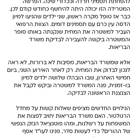
להפחתת תסמיני חרדה וככדורי שינה. הפרשה
המטרידה הזו יכולה היתה להיחשף כחודש קודם לכן.
כבר אז טופל מקרה ראשון, שני ילדים שהגיעו למיון
הדסה עין כרם עם תסמינים דומים. הצוות הרפואי
העביר למשטרה את המחית שנקנתה באותו סופר
והמשטרה ביקשה להעבירה לבדיקת משרד
הבריאות.
אלא שמשרד הבריאות, מסיבות לא ברורות, לא ראה
לנכון לבדוק את המחית. רק לאחר האירוע השני, ביום
חמישי האחרון, שבו הובהלו שלושה ילדים למיון
בו-זמנית, פנה המשרד למשטרה וביקש לקבל את
הצנצנת הראשונה לבדיקה.
הגילויים החדשים מציפים שאלות קשות על מחדל
הרגולטור. האם משרד הבריאות יחויב לפצות את
המשפחות על רשלנות, ומהו פוטנציאל הנזק הנפשי
של ההורים? כדי לעשות סדר, פנינו לעו"ד אסף