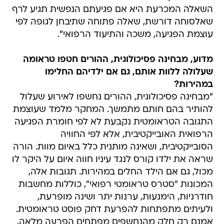
השאלה המכרעת היא אם פגיעתם הנפשית תגיע לרף
שאלסוחה דורשת, שאלה פתוחה שתיבחן לגופה לפי
עוצמת הפגיעה, משכה והתיעוד הרפואי".
מדוע, מבחינה פסיכולוגית, ההורים חטפו טראומה
שעלולה ללוות אותם, גם אם ילדיהם החלימו
במהירות?
"מבחינה פסיכולוגית, ההורים נחשפו לאירוע שעלול
להותיר בהם חותם מתמשך. המחקר מלמד שעוצמת
התגובה הטראומטית נקבעת לא לפי חומרת הפגיעה
הרפואית האובייקטיבית, אלא לפי החוויה
הסובייקטיבית, ושאינה מותנית כלל באיום מוות. הורה
שראה את ילדו קורס לנגד עיניו חווה איום על היקר לו
מכול, גם אם הילד החלים במהירות. תגובות אלה,
המכונות "סטרס טראומטי רפואי", כוללות מחשבות
חודרניות, הימנעות, ערנות יתר ושינה מופרעת,
ולעיתים מתפתחות להפרעת דחק פוסט טראומטית.
אמנם רק חלק מהנחשפים מפתחים הפרעה מלאה,