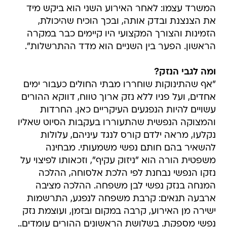
המשרד עצמו: לאחר האירוע השני הוא ביקש מיד
את הצנצנת ובדק אותה, ובכך הוכיח שהיכולת,
הזמינות והצורך המקצועי היו קיימים כבר במקרה
הראשון. הפער בין השניים הוא מדד ההתרשלות".
ומה לגבי הנזק?
"אף שהתינוקות שוחררו מבתי החולים כעבור ימים
אחדים, ועל פניו ללא נזק ארוך טווח, דווקא ההורים
עשויים להיות הנפגעים העיקריים כאן. החרדות
והמצוקה הנפשית שהתעוררו בעקבות הסיוט שאליו
נקלעו, מראה ילדם קורס לנגד עיניהם, עלולות
להשאיר בהם חותם נפשי משמעותי. מבחינה
משפטית הורה הוא "ניזוק עקיף", וזכאותו לפיצוי על
נזקו הנפשי נבחנת לפי הלכת אלסוחה, ההלכה
המנחה בנזק נפשי לבן משפחה. ההלכה מציבה
ארבעה תנאים: קרבת משפחה לנפגע, התרשמות
ישירה מן האירוע, קרבה במקום ובזמן, ועוצמת נזק
נפשי מספקת. בשלושת הראשונים ההורים עומדים..