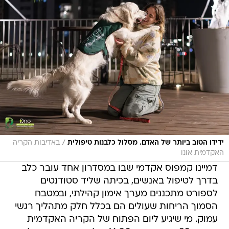
/
ידידו הטוב ביותר של האדם. מסלול כלבנות טיפולית
באדיבות הקריה
האקדמית אונו
דמיינו קמפוס אקדמי שבו במסדרון אחד עובר כלב
בדרך לטיפול באנשים, בכיתה שליד סטודנטים
לספורט מתכננים מערך אימון קהילתי, ובמטבח
הסמוך הריחות שעולים הם בכלל חלק מתהליך רגשי
עמוק. מי שיגיע ליום הפתוח של הקריה האקדמית