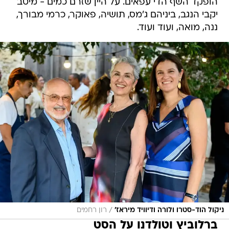
הופקד השף הדי עפאים. על היין שזרם כמים - מיטב
יקבי הנגב, ביניהם ג'מס, תושיה, פאוקר, כרמי מבורך,
ננה, מואה, ועוד ועוד.
/
ניקול הוד-סטרו ולורה ודיוויד מיראז'
רון רחמים
ברלוביץ וטולדנו על הסט