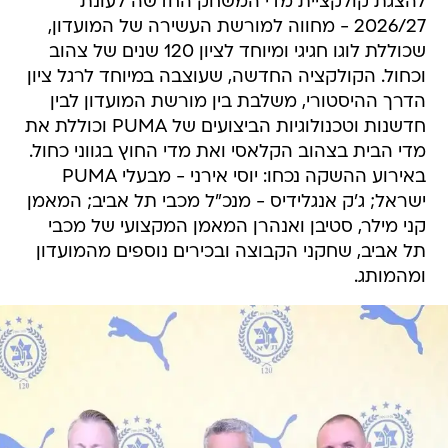
להצגת קולקציית מדי המשחק החדשה לעונת
2026/27 - מחווה למורשת העשירה של המועדון,
שכוללת לוגו חגיגי ומיוחד לציון 120 שנים של צהוב
וכחול. הקולקציה החדשה, שעוצבה במיוחד לרגל ציון
הדרך ההיסטורי, משלבת בין מורשת המועדון לבין
חדשנות וטכנולוגיות הביצועים של PUMA וכוללת את
מדי הבית בצהוב הקלאסי ואת מדי החוץ בגווני כחול.
באירוע ההשקה נכחו: יוסי אירני - מבעלי PUMA
ישראל; ג'ק אנגלידיס - מנכ"ל מכבי תל אביב; המאמן
קני מילר, סטיבן ואנהרן המאמן המקצועי של מכבי
תל אביב, שחקני הקבוצה ובכירים נוספים מהמועדון
ומהמותג.