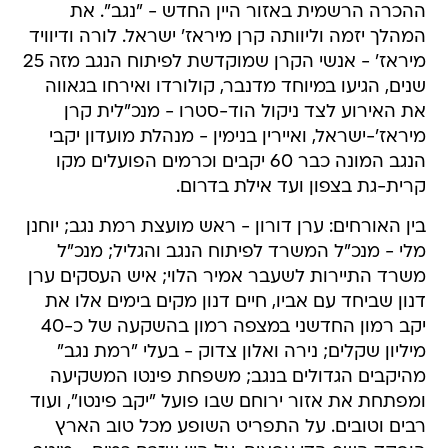
ההכרה הרשמית באזור היין החדש - "נגב". את
המהלך יזמה וליוותה קרן מיראז' ישראל. לורה ודיוויד
מיראז' - אנשי הקרן שמוקדשת לפיתוח הנגב מזה 25
שנים, הגיעו במיוחד מדנבר, קולורדו ואירחו בגאווה
את האירוע לצד ניקול הוד-סטרו - מנכ"לית קרן
מיראז'-ישראל, ואיירין בנימין - מנהלת מועדון יקבי
הנגב המונה כבר 60 יקבים וכרמים הפועלים מקו
קרית-גת בצפון ועד אילת בדרום.
בין האורחים: ערן דורון - ראש מועצת רמת נגב; יוחנן
מלי - מנכ"ל המשרד לפיתוח הנגב והגליל; מנכ"ל
משרד התיירות לשעבר אמיר הלוי; איש העסקים ערן
דנון שביחד עם אביו, חיים דנון מקים בימים אלו את
יקב רמון החדשני במצפה רמון בהשקעה של כ-40
מיליון שקלים; נירה ואלון צדוק - בעלי "רמת נגב"
מהיקבים הגדולים בנגב; משפחת פינטו המשקיעה
ומפתחת את אזור ירוחם שבו פועל "יקב פינטו", ועוד
רבים וטובים. על התפריט השופע מכל טוב הארץ