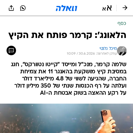
כסף
הלאונג': קרמר פותח את הקיץ
מיכל גלנטי
עודכן לאחרונה: 30.6.2026 / 10:09
שלמה קרמר, מנכ"ל ומייסד "קייטו נטוורקס", חגג
במסיבת קיץ מושקעת בהאנגר 11 את צמיחת
החברה, שהגיעה לשווי של 4.8 מיליארד דולר
ועלתה על רף הכנסות שנתי של 350 מיליון דולר
על רקע ההאצה בשוק אבטחת ה-AI