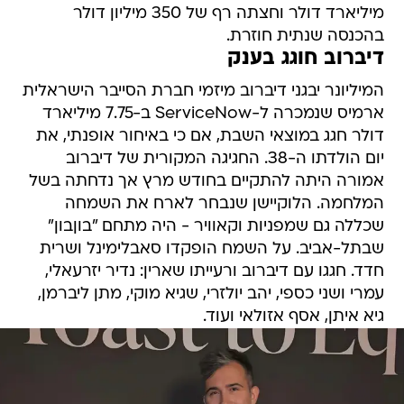
מיליארד דולר וחצתה רף של 350 מיליון דולר
בהכנסה שנתית חוזרת.
דיברוב חוגג בענק
המיליונר יבגני דיברוב מיזמי חברת הסייבר הישראלית
ארמיס שנמכרה ל-ServiceNow ב-7.75 מיליארד
דולר חגג במוצאי השבת, אם כי באיחור אופנתי, את
יום הולדתו ה-38. החגיגה המקורית של דיברוב
אמורה היתה להתקיים בחודש מרץ אך נדחתה בשל
המלחמה. הלוקיישן שנבחר לארח את השמחה
שכללה גם שמפניות וקאוויר - היה מתחם "בוןבון"
שבתל-אביב. על השמח הופקדו סאבלימינל ושרית
חדד. חגגו עם דיברוב ורעייתו שארין: נדיר יזרעאלי,
עמרי ושני כספי, יהב יולזרי, שגיא מוקי, מתן ליברמן,
גיא איתן, אסף אזולאי ועוד.