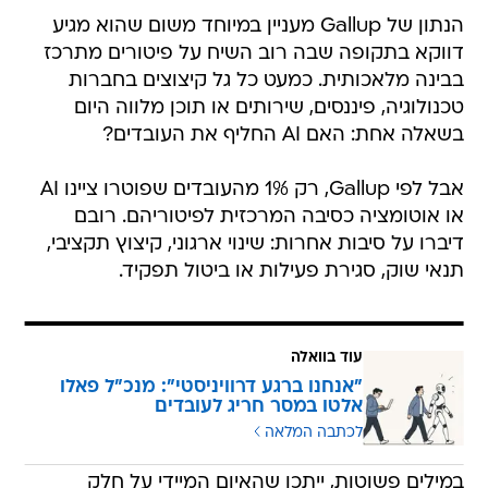
הנתון של Gallup מעניין במיוחד משום שהוא מגיע
דווקא בתקופה שבה רוב השיח על פיטורים מתרכז
בבינה מלאכותית. כמעט כל גל קיצוצים בחברות
טכנולוגיה, פיננסים, שירותים או תוכן מלווה היום
בשאלה אחת: האם AI החליף את העובדים?
אבל לפי Gallup, רק 1% מהעובדים שפוטרו ציינו AI
או אוטומציה כסיבה המרכזית לפיטוריהם. רובם
דיברו על סיבות אחרות: שינוי ארגוני, קיצוץ תקציבי,
תנאי שוק, סגירת פעילות או ביטול תפקיד.
עוד בוואלה
"אנחנו ברגע דרוויניסטי": מנכ"ל פאלו
אלטו במסר חריג לעובדים
לכתבה המלאה
במילים פשוטות, ייתכן שהאיום המיידי על חלק