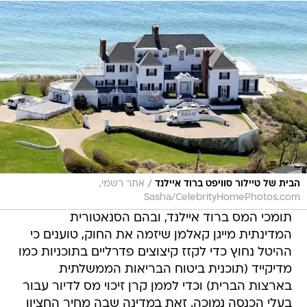
/
הבית של טיילור סוויפט ברוד איילנד
אתר רשמי,
Sasha/CelebrityHomePhotos.com
תומכי המס ברוד איילנד, ובהם הסנאטורית
המדינתית מייגן קאלמן שיזמה את החוק, טוענים כי
ההיטל נחוץ כדי לקזז קיצוצים פדרליים בתוכניות כמו
מדיקייד (תוכנית ביטוח הבריאות הממשלתית
בארצות הברית) וכדי לממן קרן זיכוי מס לדיור עבור
בעלי הכנסה נמוכה. זאת במדינה שבה מחיר החציון