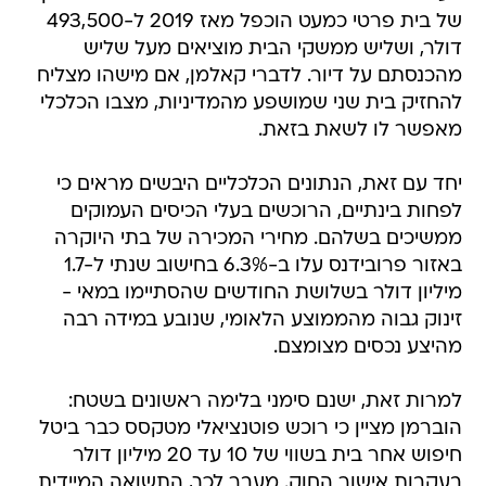
של בית פרטי כמעט הוכפל מאז 2019 ל-493,500
דולר, ושליש ממשקי הבית מוציאים מעל שליש
מהכנסתם על דיור. לדברי קאלמן, אם מישהו מצליח
להחזיק בית שני שמושפע מהמדיניות, מצבו הכלכלי
מאפשר לו לשאת בזאת.
יחד עם זאת, הנתונים הכלכליים היבשים מראים כי
לפחות בינתיים, הרוכשים בעלי הכיסים העמוקים
ממשיכים בשלהם. מחירי המכירה של בתי היוקרה
באזור פרובידנס עלו ב-6.3% בחישוב שנתי ל-1.7
מיליון דולר בשלושת החודשים שהסתיימו במאי -
זינוק גבוה מהממוצע הלאומי, שנובע במידה רבה
מהיצע נכסים מצומצם.
למרות זאת, ישנם סימני בלימה ראשונים בשטח:
הוברמן מציין כי רוכש פוטנציאלי מטקסס כבר ביטל
חיפוש אחר בית בשווי של 10 עד 20 מיליון דולר
בעקבות אישור החוק. מעבר לכך, התשואה המיידית