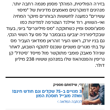
בזירה הפוליטית, המהלך מסמן מגמה רחבה יותר.
מנהיגים דמוקרטים מאמצים מדיניות של "מיסוי
עשירים" כמענה לחששות הבוחרים מיוקר המחיה
ואי-השוויון. רוד איילנד הצטרפה למדינות כמו
מסצ'וסטס ומיין כשחוקקה "מס מיליונרים" ביוני, בעוד
שבקליפורניה יצביעו בנובמבר על מס על השווי הנקי.
גם בניו יורק, ראש העיר זוהראן ממדאני העביר מס
על בתי מגורים משניים שנכנס לתוקף השבוע, לאחר
שניהל מאבק פומבי מתוקשר מול מייסד 'סיטדל' קן
גריפין והפנטהאוז שלו במנהטן ששוויו 238 מיליון
דולר.
די, שילמתם מספיק
3 מנויים ב-75 שקלים וגם חודש חינם!
וואלה מובייל חוסכת המון
לכתבה המלאה