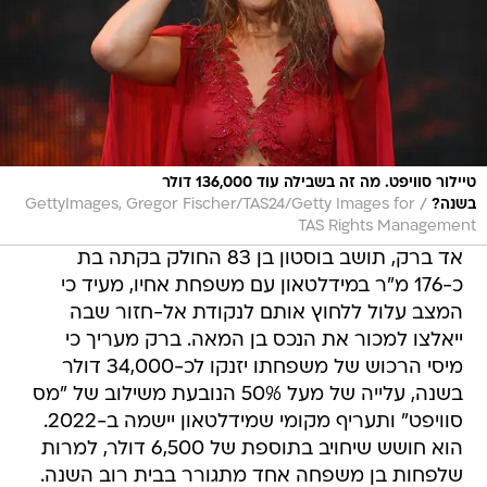
טיילור סוויפט. מה זה בשבילה עוד 136,000 דולר
/
בשנה?
GettyImages, Gregor Fischer/TAS24/Getty Images for
TAS Rights Management
אד ברק, תושב בוסטון בן 83 החולק בקתה בת
כ-176 מ"ר במידלטאון עם משפחת אחיו, מעיד כי
המצב עלול ללחוץ אותם לנקודת אל-חזור שבה
ייאלצו למכור את הנכס בן המאה. ברק מעריך כי
מיסי הרכוש של משפחתו יזנקו לכ-34,000 דולר
בשנה, עלייה של מעל 50% הנובעת משילוב של "מס
סוויפט" ותעריף מקומי שמידלטאון יישמה ב-2022.
הוא חושש שיחויב בתוספת של 6,500 דולר, למרות
שלפחות בן משפחה אחד מתגורר בבית רוב השנה.