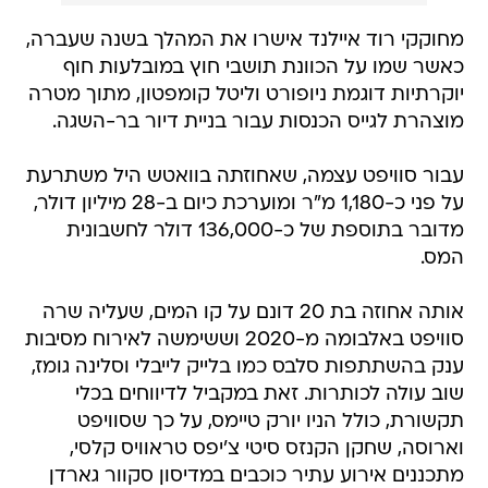
מחוקקי רוד איילנד אישרו את המהלך בשנה שעברה,
כאשר שמו על הכוונת תושבי חוץ במובלעות חוף
יוקרתיות דוגמת ניופורט וליטל קומפטון, מתוך מטרה
מוצהרת לגייס הכנסות עבור בניית דיור בר-השגה.
עבור סוויפט עצמה, שאחוזתה בוואטש היל משתרעת
על פני כ-1,180 מ"ר ומוערכת כיום ב-28 מיליון דולר,
מדובר בתוספת של כ-136,000 דולר לחשבונית
המס.
אותה אחוזה בת 20 דונם על קו המים, שעליה שרה
סוויפט באלבומה מ-2020 וששימשה לאירוח מסיבות
ענק בהשתתפות סלבס כמו בלייק לייבלי וסלינה גומז,
שוב עולה לכותרות. זאת במקביל לדיווחים בכלי
תקשורת, כולל הניו יורק טיימס, על כך שסוויפט
וארוסה, שחקן הקנזס סיטי צ'יפס טראוויס קלסי,
מתכננים אירוע עתיר כוכבים במדיסון סקוור גארדן