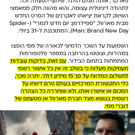
פארקר, אותה מגלם הולנד. שיתוף הפעולה זכה
לתהודה דיגיטלית עצומה, והוא מהווה חלק ממאמצי
השיווק לקראת יציאתו לאקרנים של הסרט החדש
מבית מארוול, "ספיידרמן: יום חדש לגמרי" (Spider-
Man: Brand New Day), המתוכננת ל-31 ביולי.
השמועות על השכר הדמיוני לכאורה של מסי הופצו
במהירות, וצוטטו בהרחבה במספר פלטפורמות
המתמחות בתחום הבידור.
עם זאת, בדיקות עובדות
מעמיקות מעלות כי בשלב זה אין כל אישור רשמי
לתשלום המדווח על סך 15 מיליון דולר. יתרה מכך,
כלי התקשורת המרכזיים בעולם טרם דיווחו על
הסכום או אישרו אותו, ולא שוחררה כל הצהרה
רשמית בנושא מצד חברת מארוול או מטעמם של
דוברי מסי.