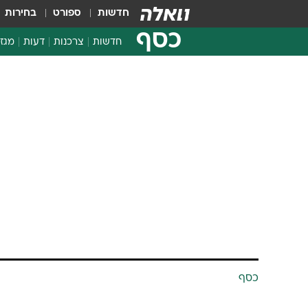
חדשות
ספורט
בחירות
כסף
חדשות
צרכנות
דעות
מגזי
החלטות פיננסיות
בדיקת מוצרים
חדשות מהמדף
השוואת מחירים
צרכנות פיננסית
כסף