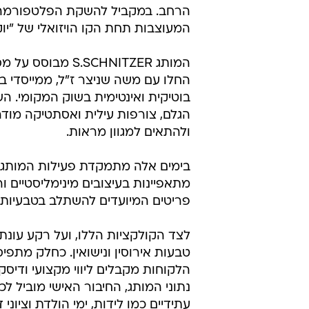
הרחב. במקביל להשקת הפלטפורמה ה
המעוצבות תחת הקו הויזואלי של "י
המותג SCHNITZER
החלו עם משה שניצר ז"ל, ממייסדי ב
בוטיקית ואינטימית בשוק המקומי. 
הגלם, צורפות עילית ואסתטיקה מודרנ
ולהתאים למגוון מראות.
מתאפיינות בעיצובים מינימליסטיים 
פריטים המיועדים להשתלב בטבעיות ב
לצד הקולקציות הללו, ועל רקע עונ
טבעות אירוסין ונישואין. כחלק מתפ
הלקוחות מקבלים ליווי מקצועי ודיס
נתוני המותג, החיבור האישי מוביל ל
עתידיים כמו לידות, ימי הולדת וציוני 