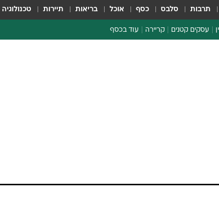
תרבות
סלבס
כסף
אוכל
בריאות
תיירות
טכנולוגיה
ן
עסקים קטנים
קריירה
עוד בכסף
חינוך פיננסי
כסף עולמי
דין וחשבון
קריפטו
ספורט ביזנס