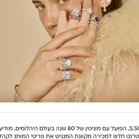
בית התכשיטים הישראלי S.SCHNITZER, הפועל עם מוניטין של 80 שנה בעולם היהלומים,
רנט חדש למכירה מקוונת המנגיש את פריטי המותג לקהל