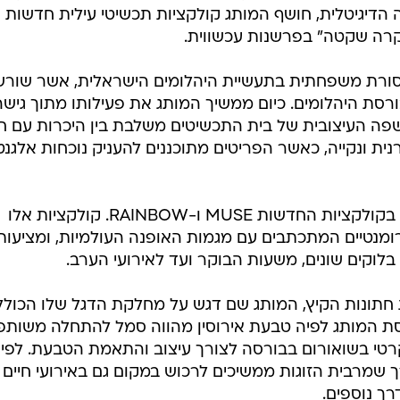
דיגיטלית, חושף המותג קולקציות תכשיטי עילית חדשות
וקרה שקטה" בפרשנות עכשווית.
S. מבוסס על מסורת משפחתית בתעשיית היהלומים הישראלית, אשר שור
ורסת היהלומים. כיום ממשיך המותג את פעילותו מתוך גישה
השפה העיצובית של בית התכשיטים משלבת בין היכרות עם ח
ית ונקייה, כאשר הפריטים מתוכננים להעניק נוכחות אלגנט
בימים אלה מתמקדת פעילות המותג בקולקציות החדשות MUSE ו-RAINBOW. קולקציות אלו
ורומנטיים המתכתבים עם מגמות האופנה העולמיות, ומציעות
לוקים שונים, משעות הבוקר ועד לאירועי הערב.
ת חתונות הקיץ, המותג שם דגש על מחלקת הדגל שלו הכול
יסת המותג לפיה טבעת אירוסין מהווה סמל להתחלה משותפ
קרטי בשואורום בבורסה לצורך עיצוב והתאמת הטבעת. לפי
כך שמרבית הזוגות ממשיכים לרכוש במקום גם באירועי חיים
דרך נוספים.