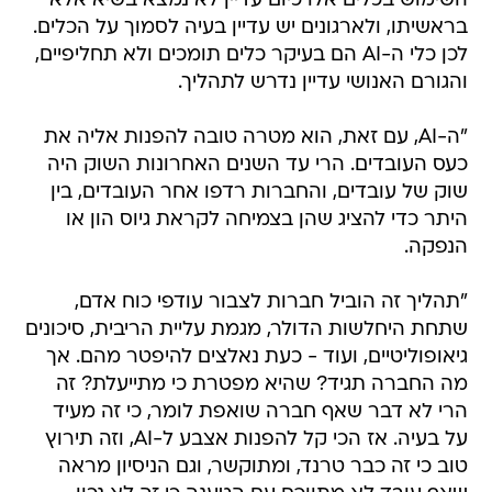
השימוש בכלים אלו כיום עדיין לא נמצא בשיא אלא
בראשיתו, ולארגונים יש עדיין בעיה לסמוך על הכלים.
לכן כלי ה-AI הם בעיקר כלים תומכים ולא תחליפיים,
והגורם האנושי עדיין נדרש לתהליך.
"ה-AI, עם זאת, הוא מטרה טובה להפנות אליה את
כעס העובדים. הרי עד השנים האחרונות השוק היה
שוק של עובדים, והחברות רדפו אחר העובדים, בין
היתר כדי להציג שהן בצמיחה לקראת גיוס הון או
הנפקה.
"תהליך זה הוביל חברות לצבור עודפי כוח אדם,
שתחת היחלשות הדולר, מגמת עליית הריבית, סיכונים
גיאופוליטיים, ועוד - כעת נאלצים להיפטר מהם. אך
מה החברה תגיד? שהיא מפטרת כי מתייעלת? זה
הרי לא דבר שאף חברה שואפת לומר, כי זה מעיד
על בעיה. אז הכי קל להפנות אצבע ל-AI, וזה תירוץ
טוב כי זה כבר טרנד, ומתוקשר, וגם הניסיון מראה