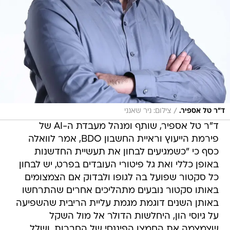
/
ד"ר טל אספיר.
צילום: ניר שאנני
ד"ר טל אספיר, שותף ומנהל מעבדת ה-AI של
פירמת הייעוץ וראיית החשבון BDO, אמר לוואלה
כסף כי "כשמגיעים לבחון את תעשיית החדשנות
באופן כללי ואת גל פיטורי העובדים בפרט, יש לבחון
כל סקטור שפועל בה לגופו ולבדוק אם הצמצומים
באותו סקטור נובעים מתהליכים אחרים שהתרחשו
באותן השנים דוגמת מגמת עליית הריבית שהשפיעה
על גיוסי הון, היחלשות הדולר אל מול השקל
שצמצמה את החמצן הפיננסי של החברות, ושלל