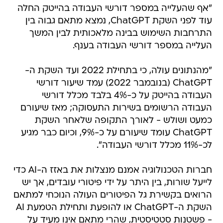
"אף שהעלייה במספר דורשי העבודה בהייטק החלה
עוד לפני השקת ChatGPT, נמצא מתאם גבוה בין
התרחבות השימוש בבינה מלאכותית לבין המשך
העלייה במספר דורשי העבודה בענף.
"מהנתונים עולה, כי בתחילת 2022 ועד השקת ה-
ChatGPT (בנובמבר 2022) עמד שיעור דורשי
העבודה בהייטק על כ-4% בלבד מכלל דורשי
העבודה הרשומים בשירות התעסוקה; מאז שיעורם
כמעט ושולש - לאורך התקופה שלאחר השקת
ChatGPT עומד שיעורם על כ-9%, וכיום כבר מגיע
לכ-11% מכלל דורשי העבודה".
חברות הטכנולוגיה אמנם מנצלות את באזז ה-AI כדי
לייעל שורות, בין היתר על ידי פיטורי עובדים, אך יש
הרואים בקשירת גל הפיטורים העולה הנוכחי למתאם
השקת ה-ChatGPT או להופעת ותחילת הטמעת AI
- פשטנות סטטיסטית, שהרי מתאם אינו מעיד על