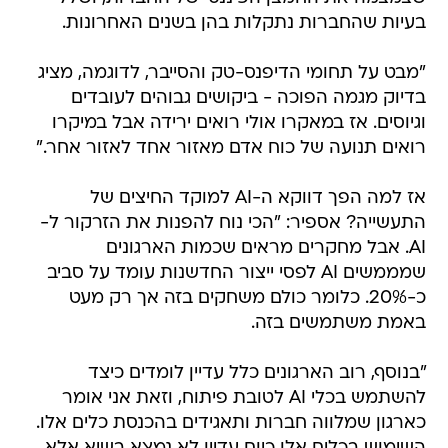
בעיות שהחברות נתקלות בהן בשנים האחרונות.
"מבט על תחומי הדיפנס-טק והסייבר, לדוגמה, מציג
בדיוק מגמה הפוכה - ביקושים גבוהים לעובדים
וגיוסים. אז במאקרו אולי רואים ירידה אבל במיקרו
רואים תנועה של כוח אדם מאזור אחד לאזור אחר."
אז למה הפך דווקא ה-AI למוקד החיצים של
התעשייה? אספיר: "הכי נוח להפנות את הזרקור ל-
AI. אבל מחקרים מראים שכמות הארגונים
שמממשים AI לפסי ייצור החדשנות עומד על סביב
כ-20%. כלומר כולם משחקים בזה אך רק מעט
באמת משתמשים בזה.
"בנוסף, רוב הארגונים כלל עדיין לומדים כיצד
להשתמש בכלי AI לטובת פיתוח, וזאת אני אומר
כארגון שמלווה חברות ותאגידים בהכנסת כלים אלו.