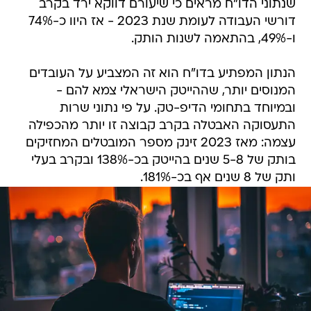
שנתוני הדו"ח מראים כי שיעורם דווקא ירד בקרב
דורשי העבודה לעומת שנת 2023 - אז היוו כ-74%
ו-49%, בהתאמה לשנות הותק.
הנתון המפתיע בדו"ח הוא זה המצביע על העובדים
המנוסים יותר, שההייטק הישראלי צמא להם -
ובמיוחד בתחומי הדיפ-טק. על פי נתוני שרות
התעסוקה האבטלה בקרב קבוצה זו יותר מהכפילה
עצמה: מאז 2023 זינק מספר המובטלים המחזיקים
בותק של 5-8 שנים בהייטק בכ-138% ובקרב בעלי
ותק של 8 שנים אף בכ-181%.