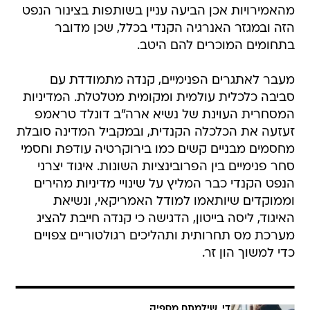
בתחומים המוכרים להם היטב.
מעבר לאתגרים הפנימיים, קנדה מתמודדת עם
סביבה כלכלית עולמית ומקומית מטלטלת. המדיניות
המסחרית העוינת של נשיא ארה"ב דונלד טראמפ
זעזעה את הכלכלה הקנדית, ובמקביל המדינה סובלת
מחסמים מבניים קשים כמו בירוקרטיה עודפת וחסמי
סחר פנימיים בין הפרובינציות השונות. איגוד יצרני
הנפט הקנדי כבר המליץ על שינויי מדיניות מהירים
וממוקדים שיותאמו למודל האמריקאי, ונשיאת
האיגוד, ליסה בייטון, הדגישה כי קנדה חייבת להציג
מערכת מס תחרותית ותהליכים רגולטוריים צפויים
כדי למשוך הון זר.
די, שילמתם מספיק
3 מנויים ב-75 שקלים וגם חודש חינם!
וואלה מובייל חוסכת המון