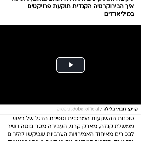
/
קויק: דובאי בלילה
dubai.official, טיקטוק
סוכנות ההשקעות המרכזית וספינת הדגל של ראש
ממשלת קנדה, מארק קרני, העבירה מסר בוטה וישיר
לבכירים מאיחוד האמירויות הערביות שביקשו להזרים
מיליארדי דולרים למדינה. על פי דיווח בעיתון "פיננשל
טיימס", המסר שהועבר למשקיעים מהמפרץ היה