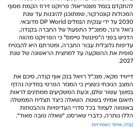
2030 על ידי ענקית הנמלים DP World מדובאי.
ג'ואל ורנר, סמנכ"ל התפעול של החברה בקנדה,
הדגיש בפני ה"פיננשל טיימס" כי הפרויקט מהווה
עדיפות גלובלית עבור החברה, ומטרתם היא להבטיח
סופית את ההשקעה עד למחצית הראשונה של שנת
2027.
דייוויד מקאי, מנכ"ל רויאל בנק אוף קנדה, סיכם את
המצב הנוכחי כשציין כי המגזר הפרטי במדינה נהדף
במשך עשור שלם, וכעת המשקיעים ממתינים לראות
תיאום אמיתי בשטח. השאלה כיצד תצליח הממשלה
באוטווה לעמוד בכל סדרי העדיפויות וההבטחות
הללו נותרה, כדברי שארסט, "שאלה טובה מאוד".
קנדה
איחוד האמירויות
טרם התפרסמו תגובות