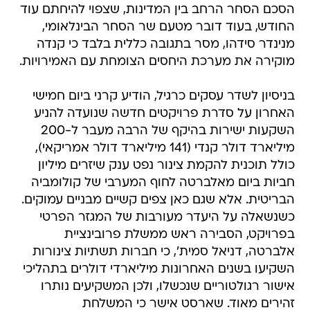
מנינדר סידהו, מסר בתגובה כללית בלבד כי קנדה
מוקירה את מערכת היחסים הצומחת עם האמירויות.
בניסיון לשדר עסקים כרגיל, הודיע קרני ביום חמישי
האחרון על סדרת פרויקטים חדשה שנועדה להניע
השקעות ישירות בהיקף של הרבה מעבר ל-200
מיליארד דולר קנדי (141 מיליארד דולר אמריקאי),
כולל תוכנית להקמת צינור נפט ענק שיזרים מיליון
חביות ביום מאלברטה לחוף המערבי של קולומביה
הבריטית. אלא שגם כאן צפים קשיים מבניים עמוקים.
כשנשאלה על היעדר מעורבות של המגזר הפרטי
בפרויקט, הסבירה ראש ממשלת פרובינציית
אלברטה, דניאל סמית', כי חברות תשתיות צינורות
השקיעו בשנים האחרונות מיליארדי דולרים בתהליכי
אישור רגולטוריים שנכשלו, ולכן המשקיעים נותרו
זהירים מאוד. שארסט אישר כי המשלחת
מהאמירויות אכן הביעה עניין בשותפות בצינור הנפט
הזה ובמגזר האנרגיה הקנדי בכלל, שכן מדובר