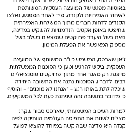
לאיחוד האמירויות ולקנדה. מיד לאחר המפגש, נאלצו
הקנדים לדחות חברים מתוך המשלחת האמירתית
שחיפשו באופן אקטיבי הזדמנויות להשקיע במדינה,
וזאת בשל היעדר פרויקטים שנמצאים בשלב בשל
מספיק המאפשר את הפעלת המימון.
ז'אן שארסט, המשמש כיו"ר המשותף של המועצה
העסקית, ביקש להרגיע וטען כי הסוכנות הממשלתית
מייצגת רק מאגר אחד מתוך פרויקטים פוטנציאליים
רבים. לדבריו, הסוכנות נתנה את התשובה היחידה
שיכלה לתת באותו רגע - "אנחנו לא מוכנים" - והוסיף
כי מדובר בתשובה זהה שניתנת כעת לכל המשקיעים.
למרות העיכוב המשמעותי, שארסט סבור שקרני
מצליח לשנות את התפיסה העולמית הוותיקה לפיה
קנדה היא מדינה שבה קשה במיוחד להוציא לפועל
פרויקטים רחבי היקף. עם זאת, הלחץ הפוליטי
והכלכלי על קרני הולך וגובר: עליו להציג פרויקטים