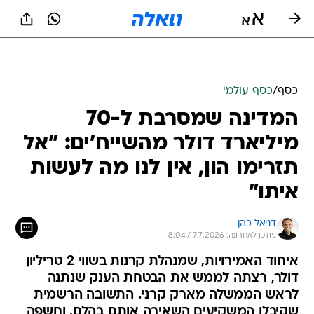
כסף
/
כסף עולמי
המדינה שמסרבת ל-70
מיליארד דולר מהשייח'ים: "אל
תזרימו הון, אין לנו מה לעשות
איתו"
דניאל כהן
עודכן לאחרונה: 7.7.2026 / 8:04
איחוד האמירויות, שמנהלת קרנות בשווי 2 טריליון
דולר, רצתה לממש את הבטחת הענק שנתנה
לראש הממשלה מארק קרני. התשובה הרשמית
שקיבלו המשקיעים השאירה אותם בהלם, וחשפה
איך הבירוקרטיה הקנדית תוקעת פרויקטים
במיליארדים