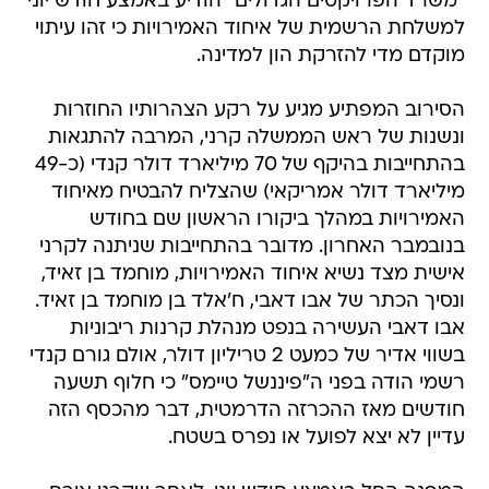
מוקדם מדי להזרקת הון למדינה.
הסירוב המפתיע מגיע על רקע הצהרותיו החוזרות
ונשנות של ראש הממשלה קרני, המרבה להתגאות
בהתחייבות בהיקף של 70 מיליארד דולר קנדי (כ-49
מיליארד דולר אמריקאי) שהצליח להבטיח מאיחוד
האמירויות במהלך ביקורו הראשון שם בחודש
בנובמבר האחרון. מדובר בהתחייבות שניתנה לקרני
אישית מצד נשיא איחוד האמירויות, מוחמד בן זאיד,
ונסיך הכתר של אבו דאבי, ח'אלד בן מוחמד בן זאיד.
אבו דאבי העשירה בנפט מנהלת קרנות ריבוניות
בשווי אדיר של כמעט 2 טריליון דולר, אולם גורם קנדי
רשמי הודה בפני ה"פיננשל טיימס" כי חלוף תשעה
חודשים מאז ההכרזה הדרמטית, דבר מהכסף הזה
עדיין לא יצא לפועל או נפרס בשטח.
המפנה החל באמצע חודש יוני, לאחר שקרני אירח
באוטווה מפגש של המועצה העסקית המשותפת