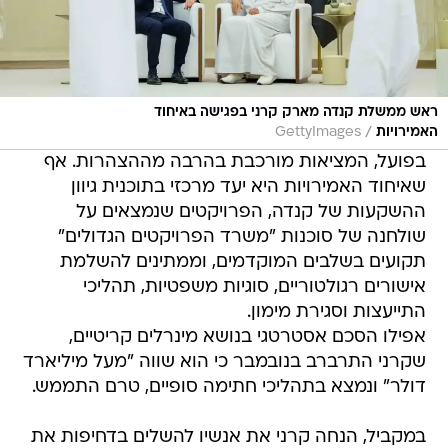
ראש ממשלת קנדה מארק קרני בפגישה באיחוד
/
האמירויות
GettyImages
בפועל, המציאות מורכבת בהרבה מההצהרות. אף
שאיחוד האמירויות היא יעד מרכזי בתוכנית גיוון
ההשקעות של קנדה, הפרויקטים שנמצאים על
שולחנה של סוכנות "משרד הפרויקטים הגדולים"
תקועים בשלבים המוקדמים, וממתינים להשלמת
אישורים רגולטוריים, סוגיות משפטיות, תהליכי
התייעצות וסגירת מימון.
אפילו הסכם אסטרטגי בנושא מינרלים קריטיים,
שקרני התרברב בנובמבר כי הוא שווה "מעל מיליארד
דולר" ונמצא בתהליכי חתימה סופיים, טרם התממש.
במקביל, הנחה קרני את אנשיו להשלים בדחיפות את
הסכם הסחר הרחב בין המדינות, שצפוי להיחתם עוד
החודש, בעוד דובר מטעם שר הסחר הבינלאומי,