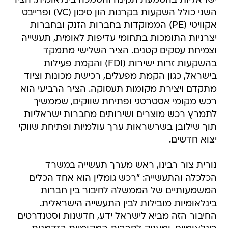
ישראליות בהטמעת תקינה והסמכה בינלאומית. הציר
השני כולל השקעות בקרנות הון סיכון (VC) ופרייבט
אקוויטי (PE) הממוקדות בחברות הזנק ובחברות
יצרניות התומכות בתחומי עדיפות לאומית, תעשייה
וצמיחת עסקים קטנים. הציר השלישי מתמקד
בהשקעות זרות ישירות (FDI) והקמת פעילות
בישראל, כגון הקמת מפעלים, רכישת מכונות וציוד
מתקדם ויצירת מקומות תעסוקה. הציר הרביעי הוא
רכש מקומי אסטרטגי ופתיחת שווקים, שממשיך
לתמרץ רכש מוצרים ושירותים מחברות ישראליות
תוך שילובן בשרשראות ערך עולמיות ופתיחת שווקי
יצוא חדשים.
נורית צור רבינו, ראש מערך תעשייה במשרד
הכלכלה והתעשייה: "רכש גומלין הוא אחד הכלים
המשמעותיים של הממשלה לחיבור בין חברות
בינלאומיות מובילות לבין התעשייה הישראלית.
החיבור הזה מביא לישראל ידע, חדשנות וסטנדרטים