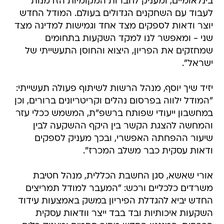
בינלאומיים, ומעניק לחברות המקומיות הזדמנות
לעבוד עם השחקנים הגדולים בעולם. המודל החדש
יוצר ודאות לספקים מצד אחד וגמישות למדינה מצד
שני - ומאפשר לנו למקד השקעות בתחומים
שמחזקים את הפריון, היצוא והחוסן התעשייתי של
ישראל".
יזיד שיך יוסף, מנהל הרשות לשיתוף פעולה תעשייתי:
"המודל ילווה בפרסום נהלים וקריטריונים ברורים, וכן
במחשבון ייעודי שפותח ברשפ"ת, המשמש ככלי עזר
והמחשה להצגת הקשר בין היקף ההשקעה לבין
שיעור ההפחתה האפשרי, ובכך מעניק לספקים
ודאות עסקית כבר משלב המכרז".
אורי שאשא, סגן החשבת הכללית, מנהל חטיבת
משרדים כלכליים ורכש: "המעבר למודל תמריצים
החדש יביא להגדלת הפיריון במשק באמצעות עידוד
השקעות איכותיות ובד בבד ייצר וודאות עסקית