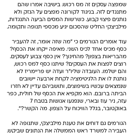
שמפצה עסקים זה מס רכוש. בישיבה אמרו שהם
מתנגדים לזה. בניגוד לקורונה מפצים על הנזק ולא
נותנים פיצוי קבוע. כשרשות המסים הביעה התנגדות,
מילביצקי החליט שהסכום יגיע מכספי תנופה ותקומה.
עוד אומרים הגורמים כי "מה שזה אומר, זה להעביר
כסף מכיס אחד לכיס השני. מאיפה ייקחו את הכסף?
מהבריאות בצפון? מהחינוך? אין כסף צבוע לעסקים.
רוצים לפצות את העסקים? שיתנו כסף למס רכוש,
והם ישלמו. העובדה שליו"ר ועדה יש פריימריז לא
נותנת לו את הלגיטימציה לקחת ארבעה יישובים
שנמצאים עכשיו בשיפוצים, ותושביהם עדיין לא חזרו
הביתה ברובם. הוא מקפיא את הכסף של חולית, כפר
עזה, ניר עוז ובארי, שנפגעו אנושות בטבח 7
באוקטובר, בגלל הוויכוח על הצפון. מה הקשר?".
הגורמים גם דוחים את טענת מילביצקי, שתנופה לא
העבירה למשרד ראש הממשלה את הנתונים שביקש.